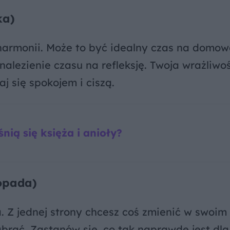
ka)
 harmonii. Może to być idealny czas na domow
znalezienie czasu na refleksję. Twoja wrażliwo
j się spokojem i ciszą.
nią się księża i anioły?
topada)
. Z jednej strony chcesz coś zmienić w swoim 
zabrać. Zastanów się, co tak naprawdę jest dla