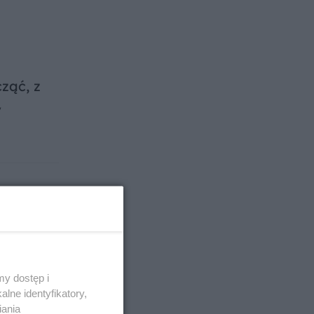
ząć, z
y
y dostęp i
lne identyfikatory,
iania