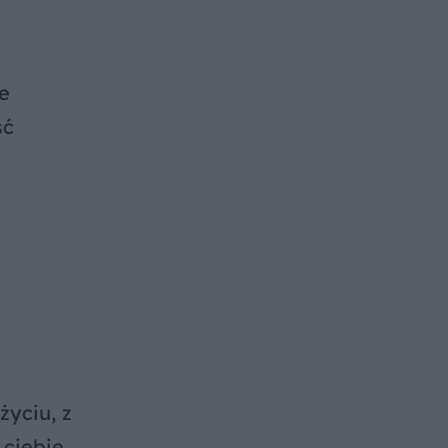
e
ść
życiu, z
 ciebie