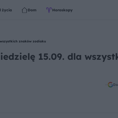
l życia
Dom
Horoskopy
a wszystkich znaków zodiaku
edzielę 15.09. dla wszyst
Do