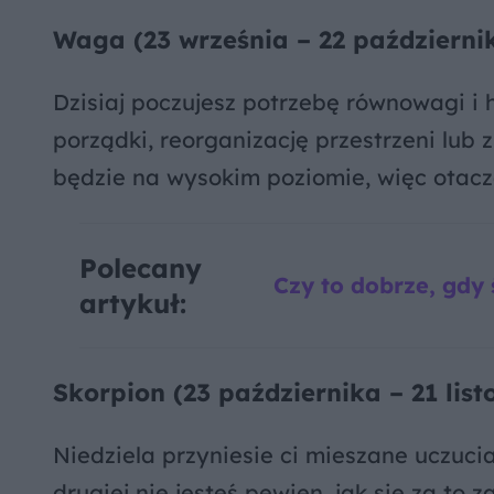
Waga (23 września – 22 październi
Dzisiaj poczujesz potrzebę równowagi i
porządki, reorganizację przestrzeni lub 
będzie na wysokim poziomie, więc otacza
Polecany
Czy to dobrze, gdy ś
artykuł:
Skorpion (23 października – 21 lis
Niedziela przyniesie ci mieszane uczucia
drugiej nie jesteś pewien, jak się za to 