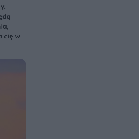
y.
będą
ia,
a cię w