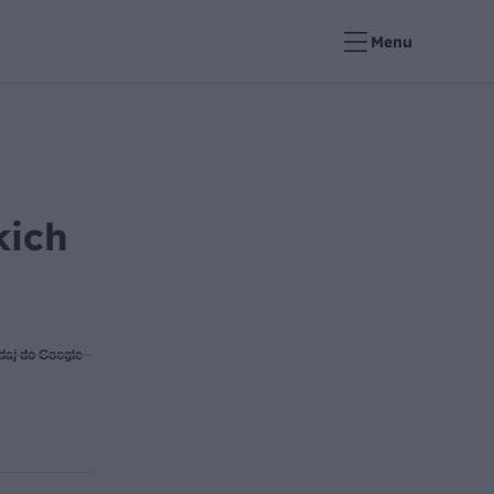
Menu
kich
daj do Google