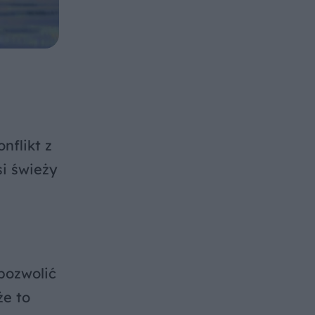
nflikt z
si świeży
pozwolić
że to