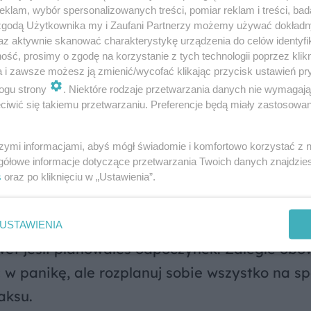
klam, wybór spersonalizowanych treści, pomiar reklam i treści, bad
 oswoić, nie walcz z nim. Skup się na tym, co
 zgodą Użytkownika my i Zaufani Partnerzy możemy używać dokład
az aktywnie skanować charakterystykę urządzenia do celów identyfi
skim przyniesie ukojenie.
ść, prosimy o zgodę na korzystanie z tych technologii poprzez klikn
a i zawsze możesz ją zmienić/wycofać klikając przycisk ustawień pr
ogu strony
. Niektóre rodzaje przetwarzania danych nie wymagaj
iwić się takiemu przetwarzaniu. Preferencje będą miały zastosowanie
cji. Twój urok osobisty będzie promieniować
 to, by spędzić czas w gronie przyjaciół lub r
szymi informacjami, abyś mógł świadomie i komfortowo korzystać z
gółowe informacje dotyczące przetwarzania Twoich danych znajdzi
ich pomysłów na siłę.
s
oraz po kliknięciu w „Ustawienia”.
USTAWIENIA
et jeśli planowałeś odpoczynek. Zaległe obo
 w panikę, ale rozplanuj sobie wszystko na sp
aksu.