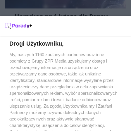
Horoskop na 6 lutego dla Panny -
Otwórz się na współpracę i zabezpiecz
swój świat
Drogi Użytkowniku,
Żaden utwór zamieszczony w serwisie nie może być powielany i
My, naszych 1160 zaufanych partnerów oraz inne
rozpowszechniany lub dalej rozpowszechniany w jakikolwiek sposób
podmioty z Grupy ZPR Media uzyskujemy dostęp i
(w tym także elektroniczny lub mechaniczny) na jakimkolwiek polu
przechowujemy informacje na urządzeniu oraz
eksploatacji w jakiejkolwiek formie, włącznie z umieszczaniem w
Internecie bez pisemnej zgody właściciela praw. Jakiekolwiek użycie
przetwarzamy dane osobowe, takie jak unikalne
lub wykorzystanie utworów w całości lub w części z naruszeniem
identyfikatory, standardowe informacje wysyłane przez
prawa, tzn. bez właściwej zgody, jest zabronione pod groźbą kary i
może być ścigane prawnie.
urządzenie czy dane przeglądania w celu zapewniania
spersonalizowanych reklam, wybór spersonalizowanych
treści, pomiar reklam i treści, badanie odbiorców oraz
ulepszanie usług. Za zgodą Użytkownika my i Zaufani
Partnerzy możemy używać dokładnych danych
geolokalizacyjnych oraz aktywnie skanować
charakterystykę urządzenia do celów identyfikacji.
O nas