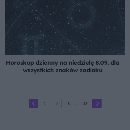
Horoskop dzienny na niedzielę 8.09. dla
wszystkich znaków zodiaku
1
3
...
13
2