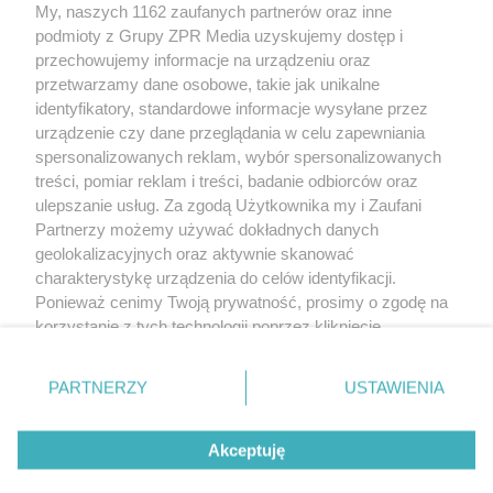
Żaden utwór zamieszczony w serwisie nie może być powielany i
My, naszych 1162 zaufanych partnerów oraz inne
rozpowszechniany lub dalej rozpowszechniany w jakikolwiek sposób
podmioty z Grupy ZPR Media uzyskujemy dostęp i
(w tym także elektroniczny lub mechaniczny) na jakimkolwiek polu
przechowujemy informacje na urządzeniu oraz
eksploatacji w jakiejkolwiek formie, włącznie z umieszczaniem w
Internecie bez pisemnej zgody właściciela praw. Jakiekolwiek użycie
przetwarzamy dane osobowe, takie jak unikalne
lub wykorzystanie utworów w całości lub w części z naruszeniem
identyfikatory, standardowe informacje wysyłane przez
prawa, tzn. bez właściwej zgody, jest zabronione pod groźbą kary i
może być ścigane prawnie.
urządzenie czy dane przeglądania w celu zapewniania
spersonalizowanych reklam, wybór spersonalizowanych
treści, pomiar reklam i treści, badanie odbiorców oraz
ulepszanie usług. Za zgodą Użytkownika my i Zaufani
Partnerzy możemy używać dokładnych danych
geolokalizacyjnych oraz aktywnie skanować
charakterystykę urządzenia do celów identyfikacji.
O nas
Ponieważ cenimy Twoją prywatność, prosimy o zgodę na
korzystanie z tych technologii poprzez kliknięcie
Informacje prawne
„Akceptuję”. Zgoda jest dobrowolna i zawsze możesz ją
Nasze serwisy
zmienić/wycofać klikając przycisk ustawień prywatności
PARTNERZY
USTAWIENIA
znajdujący się w lewym dolnym rogu strony
. Niektóre
© 2026 Grupa ZPR Media
rodzaje przetwarzania danych nie wymagają zgody
Akceptuję
użytkownika, ale masz prawo sprzeciwić się takiemu
przetwarzaniu. Preferencje będą miały zastosowanie tylko