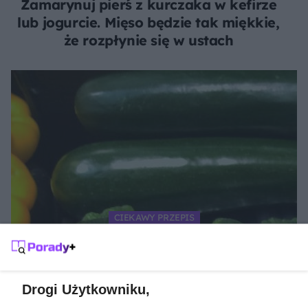
Zamarynuj pierś z kurczaka w kefirze
lub jogurcie. Mięso będzie tak miękkie,
że rozpłynie się w ustach
CIEKAWY PRZEPIS
Pizza na ciście z cukinii. Lekki obiad bez
mąki z trikiem na chrupiący spód
Drogi Użytkowniku,