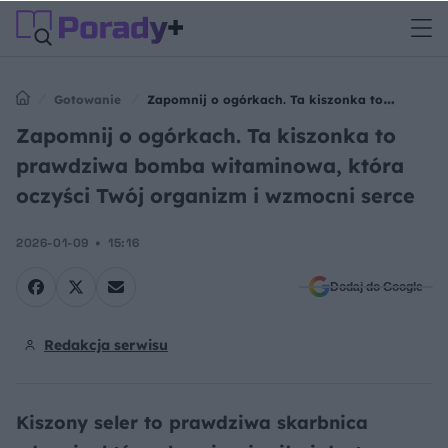
Gotowanie
Zapomnij o ogórkach. Ta kiszonka to
prawdziwa bomba witaminowa, która oczyści Twój organizm i
Zapomnij o ogórkach. Ta kiszonka to
wzmocni serce
prawdziwa bomba witaminowa, która
oczyści Twój organizm i wzmocni serce
2026-01-09
15:16
Dodaj do Google
Redakcja serwisu
Kiszony seler to prawdziwa skarbnica