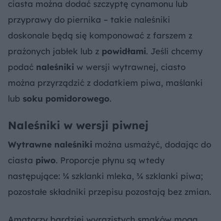
ciasta można dodać szczyptę cynamonu lub
przyprawy do piernika – takie naleśniki
doskonale będą się komponować z farszem z
prażonych jabłek lub z
powidłami
. Jeśli chcemy
podać
naleśniki
w wersji wytrawnej, ciasto
można przyrządzić z dodatkiem piwa, maślanki
lub
soku pomidorowego
.
Naleśniki w wersji piwnej
Wytrawne naleśniki
można usmażyć, dodając do
ciasta
piwo
. Proporcje płynu są wtedy
następujące: ¾ szklanki mleka, ¾ szklanki piwa;
pozostałe składniki przepisu pozostają bez zmian.
Amatorzy bardziej wyrazistych smaków mogą