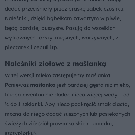
dodać przeciśnięty przez praskę ząbek czosnku.
Naleśniki, dzięki bąbelkom zawartym w piwie,
będą bardziej puszyste. Pasują do wszelkich
wytrawnych farszy: mięsnych, warzywnych, z
pieczarek i cebuli itp.
Naleśniki ziołowe z maślanką
W tej wersji mleko zastępujemy maślanką.
Ponieważ
maślanka
jest bardziej gęsta niż mleko,
trzeba ewentualnie dodać nieco więcej wody – od
¾ do 1 szklanki. Aby nieco podkręcić smak ciasta,
można do niego dodać suszonych lub posiekanych
świeżych ziół (ziół prowansalskich, koperku,
szczypiorku).