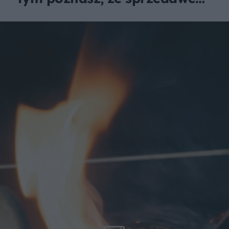
wciska Ci podróbkę