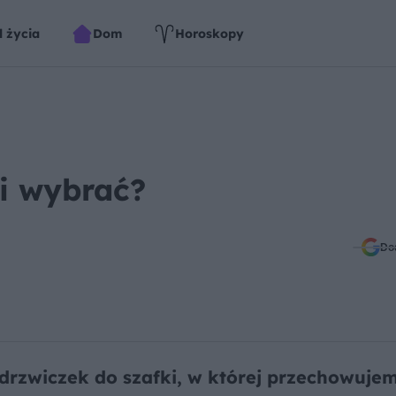
l życia
Dom
Horoskopy
ki wybrać?
Do
 drzwiczek do szafki, w której przechowuje