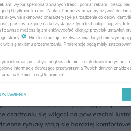
ce.
klam, wybór spersonalizowanych treści, pomiar reklam i treści, bad
 zgodą Użytkownika my i Zaufani Partnerzy możemy używać dokład
az aktywnie skanować charakterystykę urządzenia do celów identyfi
ść, prosimy o zgodę na korzystanie z tych technologii poprzez klikn
a i zawsze możesz ją zmienić/wycofać klikając przycisk ustawień pr
ogu strony
. Niektóre rodzaje przetwarzania danych nie wymagaj
iwić się takiemu przetwarzaniu. Preferencje będą miały zastosowanie
rdziej innowacyjne rozwiązania, które podno
szymi informacjami, abyś mógł świadomie i komfortowo korzystać z
zienkowych luster. Przykładem mogą być lustr
gółowe informacje dotyczące przetwarzania Twoich danych znajdzi
ak wyświetlacze pokazujące godzinę, temper
s
oraz po kliknięciu w „Ustawienia”.
ożna także spotkać lustra z wbudowanymi gł
yki podczas porannej toalety. Kolejnym nowo
USTAWIENIA
og, które automatycznie wykrywają parę wodn
e osadzaniu się wilgoci na powierzchni lustra
zienne rytuały stają się bardziej komfortowe