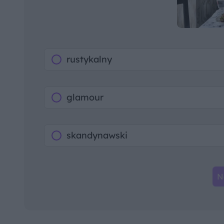
rustykalny
glamour
skandynawski
N