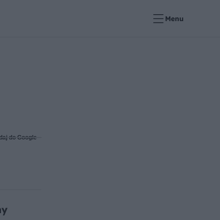
Menu
daj do Google
my