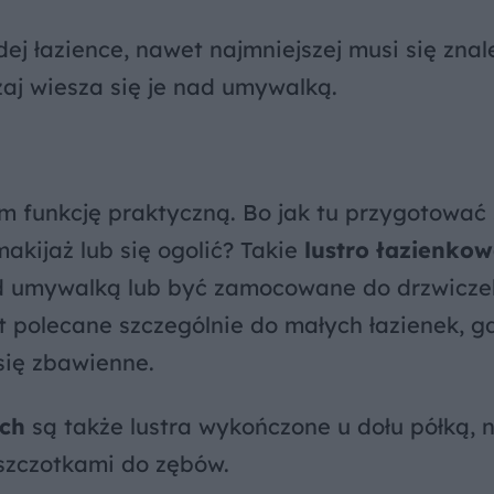
ej łazience, nawet najmniejszej musi się znal
zaj wiesza się je nad umywalką.
m funkcję praktyczną. Bo jak tu przygotować 
makijaż lub się ogolić? Takie
lustro łazienko
ad umywalką lub być zamocowane do drzwicze
t polecane szczególnie do małych łazienek, g
ię zbawienne.
ych
są także lustra wykończone u dołu półką, n
szczotkami do zębów.