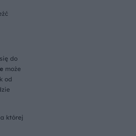
eźć
się do
we
może
k od
dzie
a której