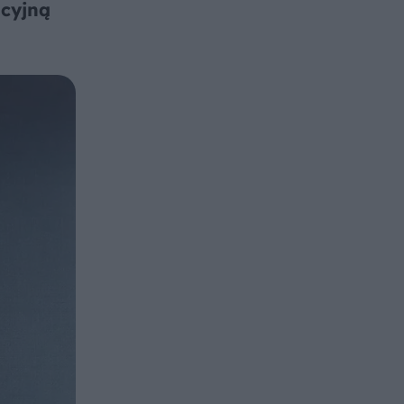
acyjną