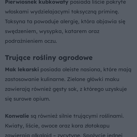
Pierwiosnek kubkowaty
posiada liście pokryte
włoskami wydzielajacymi toksyczną priminę.
Toksyna ta powoduje alergię, która objawia się
swędzeniem, wysypka, katarem oraz
podrażnieniem oczu.
Trujące rośliny ogrodowe
Mak lekarski
posiada oleiste nasiona, które mają
zastosowanie kulinarne. Zielone główki maku
zawierają również gęsty sok, z którego uzyskuje
się surowe opium.
Konwalie
są również silnie trującymi roślinami.
Kwiaty, liście, owoce oraz kora złotokapu
zawierają alkaloid – zycytynę. Spożycie jednej