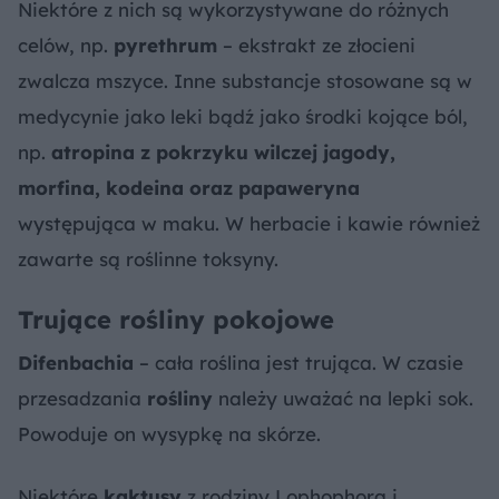
Niektóre z nich są wykorzystywane do różnych
celów, np.
pyrethrum
– ekstrakt ze złocieni
zwalcza mszyce. Inne substancje stosowane są w
medycynie jako leki bądź jako środki kojące ból,
np.
atropina z pokrzyku wilczej jagody,
morfina, kodeina oraz papaweryna
występująca w maku. W herbacie i kawie również
zawarte są roślinne toksyny.
Trujące rośliny pokojowe
Difenbachia
– cała roślina jest trująca. W czasie
przesadzania
rośliny
należy uważać na lepki sok.
Powoduje on wysypkę na skórze.
Niektóre
kaktusy
z rodziny Lophophora i