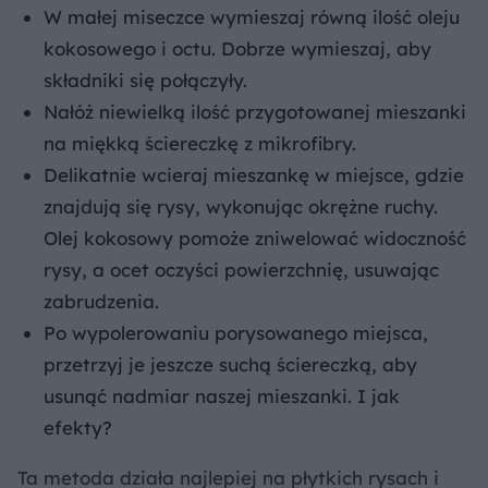
W małej miseczce wymieszaj równą ilość oleju
kokosowego i octu. Dobrze wymieszaj, aby
składniki się połączyły.
Nałóż niewielką ilość przygotowanej mieszanki
na miękką ściereczkę z mikrofibry.
Delikatnie wcieraj mieszankę w miejsce, gdzie
znajdują się rysy, wykonując okrężne ruchy.
Olej kokosowy pomoże zniwelować widoczność
rysy, a ocet oczyści powierzchnię, usuwając
zabrudzenia.
Po wypolerowaniu porysowanego miejsca,
przetrzyj je jeszcze suchą ściereczką, aby
usunąć nadmiar naszej mieszanki. I jak
efekty?
Ta metoda działa najlepiej na płytkich rysach i