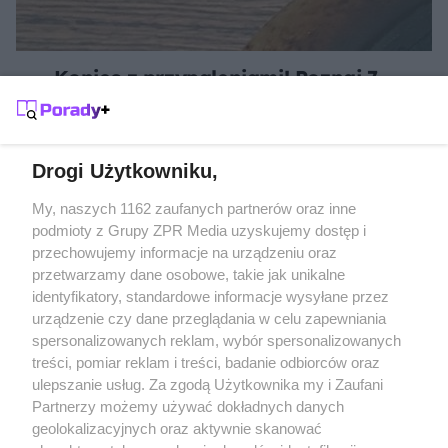
Koniec z przypaleniami! Poznaj 7
kuchennych trików, które uratują Twoje
patelnie
Drogi Użytkowniku,
Żaden utwór zamieszczony w serwisie nie może być powielany i
My, naszych 1162 zaufanych partnerów oraz inne
rozpowszechniany lub dalej rozpowszechniany w jakikolwiek sposób
podmioty z Grupy ZPR Media uzyskujemy dostęp i
(w tym także elektroniczny lub mechaniczny) na jakimkolwiek polu
przechowujemy informacje na urządzeniu oraz
eksploatacji w jakiejkolwiek formie, włącznie z umieszczaniem w
Internecie bez pisemnej zgody właściciela praw. Jakiekolwiek użycie
przetwarzamy dane osobowe, takie jak unikalne
lub wykorzystanie utworów w całości lub w części z naruszeniem
identyfikatory, standardowe informacje wysyłane przez
prawa, tzn. bez właściwej zgody, jest zabronione pod groźbą kary i
może być ścigane prawnie.
urządzenie czy dane przeglądania w celu zapewniania
spersonalizowanych reklam, wybór spersonalizowanych
treści, pomiar reklam i treści, badanie odbiorców oraz
ulepszanie usług. Za zgodą Użytkownika my i Zaufani
Partnerzy możemy używać dokładnych danych
geolokalizacyjnych oraz aktywnie skanować