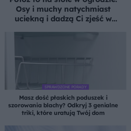
Osy i muchy natychmiast
uciekną i dadzą Ci zjeść w
spokoju
SPRAWDZONE PORADY
Masz dość płaskich poduszek i
szorowania blachy? Odkryj 3 genialne
triki, które uratują Twój dom