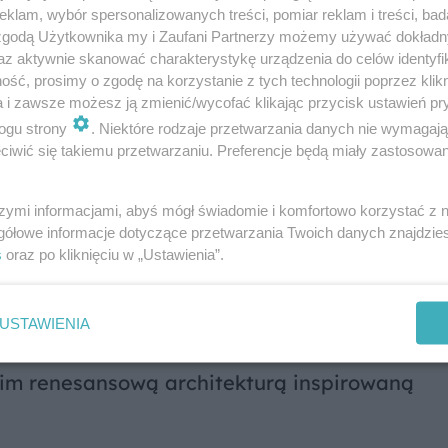
tający ssak stał się parkowym logo.
klam, wybór spersonalizowanych treści, pomiar reklam i treści, bad
 zgodą Użytkownika my i Zaufani Partnerzy możemy używać dokład
az aktywnie skanować charakterystykę urządzenia do celów identyfi
ść, prosimy o zgodę na korzystanie z tych technologii poprzez klikn
a i zawsze możesz ją zmienić/wycofać klikając przycisk ustawień pr
en zajmuje nieco ponad 2145 ha, zaś sąsiaduj
ogu strony
. Niektóre rodzaje przetwarzania danych nie wymagaj
iwić się takiemu przetwarzaniu. Preferencje będą miały zastosowanie
ni 6777 ha. Cały kompleks ma status
Zespołu
o dość skutecznie hamuje prowadzenie szkodli
szymi informacjami, abyś mógł świadomie i komfortowo korzystać z
 samym rozwojowi turystyki i wypoczynku.
gółowe informacje dotyczące przetwarzania Twoich danych znajdzi
s
oraz po kliknięciu w „Ustawienia”.
niałe dzieła architektury obronnej i
m na terenie Parku jest
Zamek w Pieskowej 
USTAWIENIA
lwetkę i wystrój kształtowano od XIV do XIX 
im renesansową architekturą inspirowaną