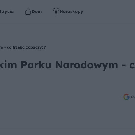
l życia
Dom
Horoskopy
 - co trzeba zobaczyć?
kim Parku Narodowym - 
Do