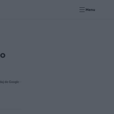
Menu
co
daj do Google