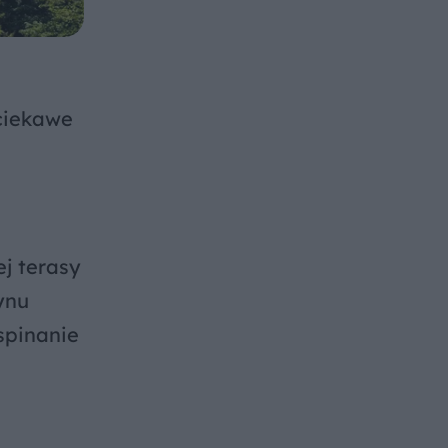
 ciekawe
j terasy
ynu
spinanie