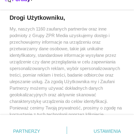
Gdzie na wakacje w listopadzie?
Drogi Użytkowniku,
Żaden utwór zamieszczony w serwisie nie może być powielany i
My, naszych 1160 zaufanych partnerów oraz inne
rozpowszechniany lub dalej rozpowszechniany w jakikolwiek sposób
podmioty z Grupy ZPR Media uzyskujemy dostęp i
(w tym także elektroniczny lub mechaniczny) na jakimkolwiek polu
przechowujemy informacje na urządzeniu oraz
eksploatacji w jakiejkolwiek formie, włącznie z umieszczaniem w
Internecie bez pisemnej zgody właściciela praw. Jakiekolwiek użycie
przetwarzamy dane osobowe, takie jak unikalne
lub wykorzystanie utworów w całości lub w części z naruszeniem
identyfikatory, standardowe informacje wysyłane przez
prawa, tzn. bez właściwej zgody, jest zabronione pod groźbą kary i
może być ścigane prawnie.
urządzenie czy dane przeglądania w celu zapewniania
spersonalizowanych reklam, wybór spersonalizowanych
treści, pomiar reklam i treści, badanie odbiorców oraz
ulepszanie usług. Za zgodą Użytkownika my i Zaufani
Partnerzy możemy używać dokładnych danych
geolokalizacyjnych oraz aktywnie skanować
charakterystykę urządzenia do celów identyfikacji.
O nas
Ponieważ cenimy Twoją prywatność, prosimy o zgodę na
korzystanie z tych technologii poprzez kliknięcie
Informacje prawne
„Akceptuję”. Zgoda jest dobrowolna i zawsze możesz ją
Nasze serwisy
zmienić/wycofać klikając przycisk ustawień prywatności
PARTNERZY
USTAWIENIA