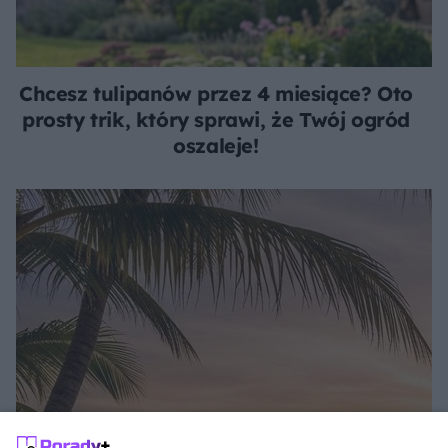
Chcesz tulipanów przez 4 miesiące? Oto
prosty trik, który sprawi, że Twój ogród
oszaleje!
SŁOŃCE POD RĘKĄ