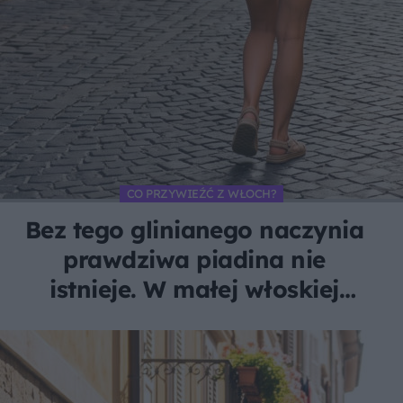
CO PRZYWIEŹĆ Z WŁOCH?
Bez tego glinianego naczynia
prawdziwa piadina nie
istnieje. W małej włoskiej
wiosce robi je tylko jedna
rodzina