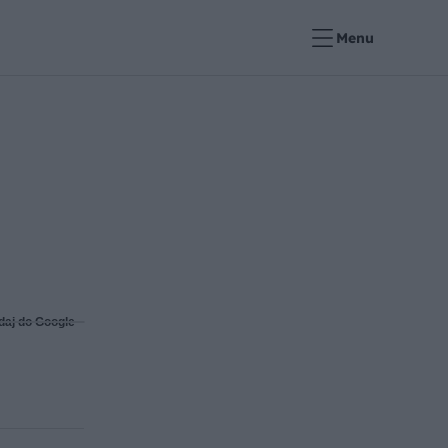
Menu
daj do Google