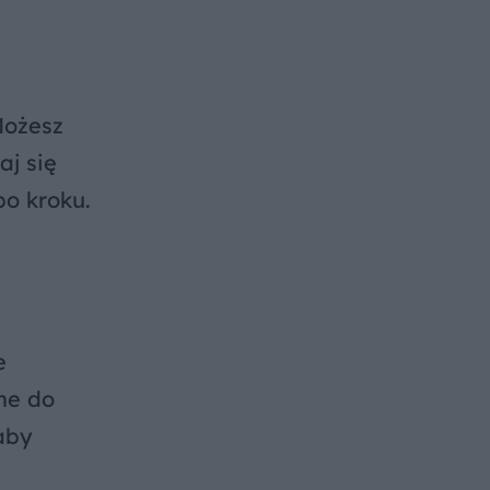
Możesz
aj się
po kroku.
e
ne do
aby