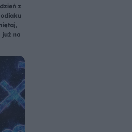
dzień z
zodiaku
iętaj,
 już na