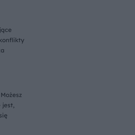
jące
konflikty
za
 Możesz
jest,
się