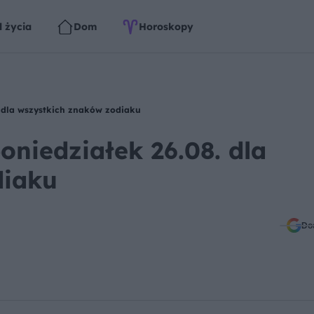
l życia
Dom
Horoskopy
. dla wszystkich znaków zodiaku
niedziałek 26.08. dla
diaku
Do