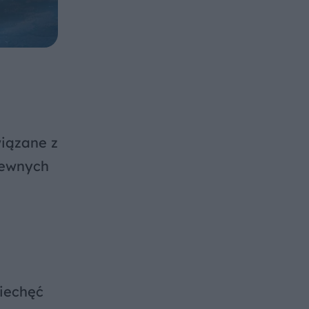
iązane z
pewnych
iechęć