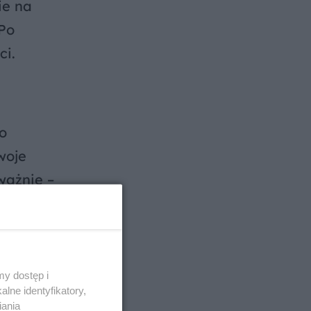
ie na
 Po
ci.
o
woje
ważnie –
y dostęp i
o
lne identyfikatory,
iania