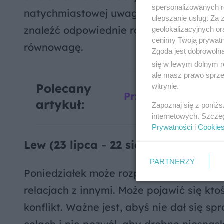
spersonalizowanych re
natychmiastowej uwagi. Choć początkowo
ulepszanie usług. Za
znaleźć odpowiednie rozwiązania. Wiecz
geolokalizacyjnych or
cenimy Twoją prywatno
równowagę.
Zgoda jest dobrowoln
się w lewym dolnym r
ale masz prawo sprzec
Polecany
witrynie.
Przepowiednie. Co 
artykuł:
Zapoznaj się z poniż
internetowych. Szcze
Prywatności
i
Cookie
Lew (23 lipca - 22 sierpnia)
PARTNERZY
Poniedziałek może rozpocząć się spokoj
relacjach z innymi. Może pojawić się kt
konflikt. Ważne jest, abyś nie dał się s