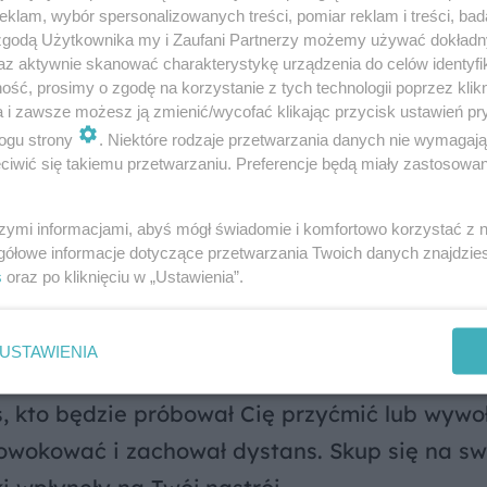
klam, wybór spersonalizowanych treści, pomiar reklam i treści, bad
 możesz czuć się przytłoczony, z czasem uda
 zgodą Użytkownika my i Zaufani Partnerzy możemy używać dokład
ór spędzony w gronie bliskich pomoże Ci odz
az aktywnie skanować charakterystykę urządzenia do celów identyfi
ść, prosimy o zgodę na korzystanie z tych technologii poprzez klikn
a i zawsze możesz ją zmienić/wycofać klikając przycisk ustawień pr
ogu strony
. Niektóre rodzaje przetwarzania danych nie wymagaj
iwić się takiemu przetwarzaniu. Preferencje będą miały zastosowanie
przepowiedział Grigorij Rasputin?
szymi informacjami, abyś mógł świadomie i komfortowo korzystać z
gółowe informacje dotyczące przetwarzania Twoich danych znajdzi
s
oraz po kliknięciu w „Ustawienia”.
USTAWIENIA
nie, ale w ciągu dnia możesz napotkać na tru
oś, kto będzie próbował Cię przyćmić lub wywo
prowokować i zachował dystans. Skup się na s