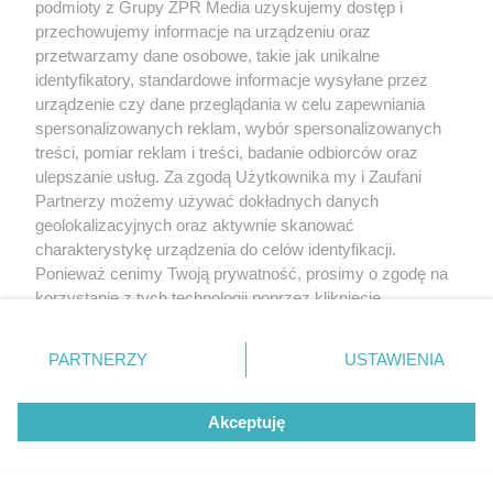
podmioty z Grupy ZPR Media uzyskujemy dostęp i
(w tym także elektroniczny lub mechaniczny) na jakimkolwiek polu
przechowujemy informacje na urządzeniu oraz
eksploatacji w jakiejkolwiek formie, włącznie z umieszczaniem w
Internecie bez pisemnej zgody właściciela praw. Jakiekolwiek użycie
przetwarzamy dane osobowe, takie jak unikalne
lub wykorzystanie utworów w całości lub w części z naruszeniem
identyfikatory, standardowe informacje wysyłane przez
prawa, tzn. bez właściwej zgody, jest zabronione pod groźbą kary i
może być ścigane prawnie.
urządzenie czy dane przeglądania w celu zapewniania
spersonalizowanych reklam, wybór spersonalizowanych
treści, pomiar reklam i treści, badanie odbiorców oraz
ulepszanie usług. Za zgodą Użytkownika my i Zaufani
Partnerzy możemy używać dokładnych danych
geolokalizacyjnych oraz aktywnie skanować
charakterystykę urządzenia do celów identyfikacji.
O nas
Ponieważ cenimy Twoją prywatność, prosimy o zgodę na
korzystanie z tych technologii poprzez kliknięcie
Informacje prawne
„Akceptuję”. Zgoda jest dobrowolna i zawsze możesz ją
Nasze serwisy
zmienić/wycofać klikając przycisk ustawień prywatności
PARTNERZY
USTAWIENIA
znajdujący się w lewym dolnym rogu strony
. Niektóre
© 2026 Grupa ZPR Media
rodzaje przetwarzania danych nie wymagają zgody
Akceptuję
użytkownika, ale masz prawo sprzeciwić się takiemu
przetwarzaniu. Preferencje będą miały zastosowanie tylko
na tej witrynie.