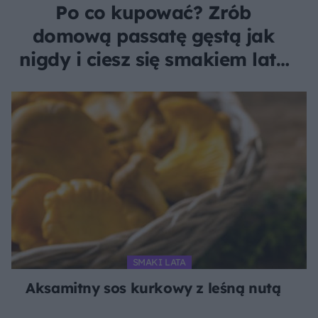
Po co kupować? Zrób
domową passatę gęstą jak
nigdy i ciesz się smakiem lata
przez cały rok
SMAKI LATA
Aksamitny sos kurkowy z leśną nutą