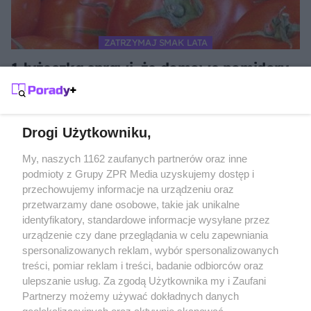
ZATRZYMAJ SMAK LATA
1 łyżeczka sprawi, że domowe pomidory
w słoikach będą jędrne i aromatyczne
przez całą zimę
Drogi Użytkowniku,
Żaden utwór zamieszczony w serwisie nie może być powielany i
My, naszych 1162 zaufanych partnerów oraz inne
rozpowszechniany lub dalej rozpowszechniany w jakikolwiek sposób
podmioty z Grupy ZPR Media uzyskujemy dostęp i
(w tym także elektroniczny lub mechaniczny) na jakimkolwiek polu
przechowujemy informacje na urządzeniu oraz
eksploatacji w jakiejkolwiek formie, włącznie z umieszczaniem w
Internecie bez pisemnej zgody właściciela praw. Jakiekolwiek użycie
przetwarzamy dane osobowe, takie jak unikalne
lub wykorzystanie utworów w całości lub w części z naruszeniem
identyfikatory, standardowe informacje wysyłane przez
prawa, tzn. bez właściwej zgody, jest zabronione pod groźbą kary i
może być ścigane prawnie.
urządzenie czy dane przeglądania w celu zapewniania
spersonalizowanych reklam, wybór spersonalizowanych
treści, pomiar reklam i treści, badanie odbiorców oraz
ulepszanie usług. Za zgodą Użytkownika my i Zaufani
Partnerzy możemy używać dokładnych danych