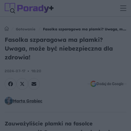
Gotowanie
Fasolka szparagowa ma plamki? Uwaga, może
być niebezpieczna dla zdrowia!
Fasolka szparagowa ma plamki?
Uwaga, może być niebezpieczna dla
zdrowia!
2024-07-17
16:20
Dodaj do Google
Marta Grabiec
Zauważyliście plamki na fasolce