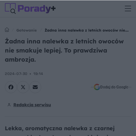
Gotowanie
Żadna inna nalewka z letnich owoców nie
smakuje lepiej. To prawdziwa ambrozja.
Żadna inna nalewka z letnich owoców
nie smakuje lepiej. To prawdziwa
ambrozja.
2024-07-30
19:14
Dodaj do Google
Redakcja serwisu
Lekka, aromatyczna nalewka z czarnej