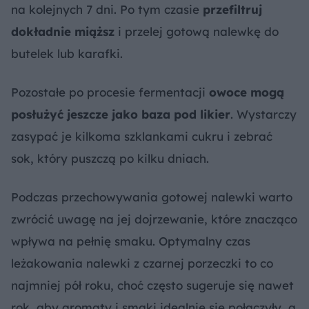
na kolejnych 7 dni. Po tym czasie
przefiltruj
dokładnie miąższ
i przelej gotową nalewkę do
butelek lub karafki.
Pozostałe po procesie fermentacji
owoce mogą
posłużyć jeszcze jako baza pod likier
. Wystarczy
zasypać je kilkoma szklankami cukru i zebrać
sok, który puszczą po kilku dniach.
Podczas przechowywania gotowej nalewki warto
zwrócić uwagę na jej dojrzewanie, które znacząco
wpływa na pełnię smaku. Optymalny czas
leżakowania nalewki z czarnej porzeczki to co
najmniej pół roku, choć często sugeruje się nawet
rok, aby aromaty i smaki idealnie się połączyły, a