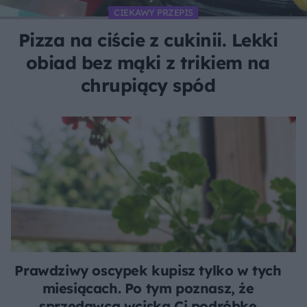
CIEKAWY PRZEPIS
Pizza na ciście z cukinii. Lekki
obiad bez mąki z trikiem na
chrupiący spód
Prawdziwy oscypek kupisz tylko w tych
miesiącach. Po tym poznasz, że
sprzedawca wciska Ci podróbkę