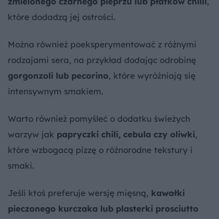
zmielonego czarnego pieprzu lub płatków chilli
,
które dodadzą jej ostrości.
Można również poeksperymentować z różnymi
rodzajami sera, na przykład dodając odrobinę
gorgonzoli lub pecorino
, które wyróżniają się
intensywnym smakiem.
Warto również pomyśleć o dodatku świeżych
warzyw jak
papryczki chili, cebula czy oliwki
,
które wzbogacą pizzę o różnorodne tekstury i
smaki.
Jeśli ktoś preferuje wersję mięsną,
kawałki
pieczonego kurczaka lub plasterki prosciutto