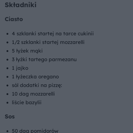
Składniki
Ciasto
4 szklanki startej na tarce cukinii
1/2 szklanki startej mozzarelli
5 łyżek mąki
3 łyżki tartego parmezanu
1 jajko
1 łyżeczka oregano
sól dodatki na pizzę:
10 dag mozzarelli
liście bazylii
Sos
50 dag pomidorów