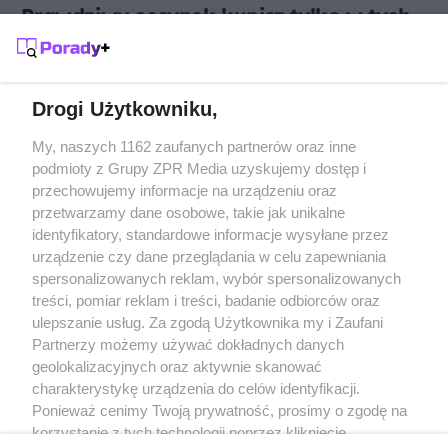
Prawdziwy oscypek kupisz tylko w tych
miesiącach. Po tym poznasz, że
sprzedawca wciska Ci podróbkę
Drogi Użytkowniku,
Żaden utwór zamieszczony w serwisie nie może być powielany i
My, naszych 1162 zaufanych partnerów oraz inne
rozpowszechniany lub dalej rozpowszechniany w jakikolwiek sposób
podmioty z Grupy ZPR Media uzyskujemy dostęp i
(w tym także elektroniczny lub mechaniczny) na jakimkolwiek polu
przechowujemy informacje na urządzeniu oraz
eksploatacji w jakiejkolwiek formie, włącznie z umieszczaniem w
Internecie bez pisemnej zgody właściciela praw. Jakiekolwiek użycie
przetwarzamy dane osobowe, takie jak unikalne
lub wykorzystanie utworów w całości lub w części z naruszeniem
identyfikatory, standardowe informacje wysyłane przez
prawa, tzn. bez właściwej zgody, jest zabronione pod groźbą kary i
może być ścigane prawnie.
urządzenie czy dane przeglądania w celu zapewniania
spersonalizowanych reklam, wybór spersonalizowanych
treści, pomiar reklam i treści, badanie odbiorców oraz
ulepszanie usług. Za zgodą Użytkownika my i Zaufani
Partnerzy możemy używać dokładnych danych
geolokalizacyjnych oraz aktywnie skanować
charakterystykę urządzenia do celów identyfikacji.
O nas
Ponieważ cenimy Twoją prywatność, prosimy o zgodę na
korzystanie z tych technologii poprzez kliknięcie
Informacje prawne