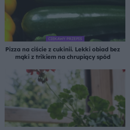
CIEKAWY PRZEPIS
Pizza na ciście z cukinii. Lekki obiad bez
mąki z trikiem na chrupiący spód