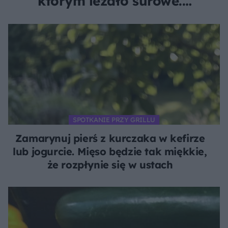
którym leżało surowe.
Ryzykujesz zdrowiem całej
rodziny
SPOTKANIE PRZY GRILLU
Zamarynuj pierś z kurczaka w kefirze
lub jogurcie. Mięso będzie tak miękkie,
że rozpłynie się w ustach