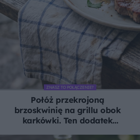
ZNASZ TO POŁĄCZENIE?
Połóż przekrojoną
brzoskwinię na grillu obok
karkówki. Ten dodatek
zachwyci każdego smakosza