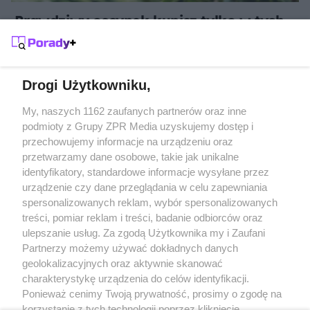
Prawdziwy oscypek kupisz tylko w tych
miesiącach. Po tym poznasz, że
sprzedawca wciska Ci podróbkę
Drogi Użytkowniku,
Żaden utwór zamieszczony w serwisie nie może być powielany i
My, naszych 1162 zaufanych partnerów oraz inne
rozpowszechniany lub dalej rozpowszechniany w jakikolwiek sposób
podmioty z Grupy ZPR Media uzyskujemy dostęp i
(w tym także elektroniczny lub mechaniczny) na jakimkolwiek polu
przechowujemy informacje na urządzeniu oraz
eksploatacji w jakiejkolwiek formie, włącznie z umieszczaniem w
Internecie bez pisemnej zgody właściciela praw. Jakiekolwiek użycie
przetwarzamy dane osobowe, takie jak unikalne
lub wykorzystanie utworów w całości lub w części z naruszeniem
identyfikatory, standardowe informacje wysyłane przez
prawa, tzn. bez właściwej zgody, jest zabronione pod groźbą kary i
może być ścigane prawnie.
urządzenie czy dane przeglądania w celu zapewniania
spersonalizowanych reklam, wybór spersonalizowanych
treści, pomiar reklam i treści, badanie odbiorców oraz
ulepszanie usług. Za zgodą Użytkownika my i Zaufani
Partnerzy możemy używać dokładnych danych
geolokalizacyjnych oraz aktywnie skanować
charakterystykę urządzenia do celów identyfikacji.
O nas
Ponieważ cenimy Twoją prywatność, prosimy o zgodę na
korzystanie z tych technologii poprzez kliknięcie