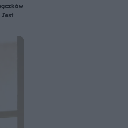
 pączków
 Jest