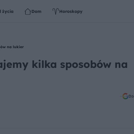
l życia
Dom
Horoskopy
bów na lukier
dajemy kilka sposobów na
Do