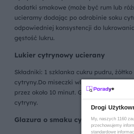
dodatki smakowe (może być rum lub różn
ucieramy dodając po odrobinie soku cyt
odpowiedniej konsystencji do lukrowania
gęstość lukru.
Lukier cytrynowy ucierany
Składniki: 1 szklanka cukru pudru, żółtk
cytryny.Do miseczki wlewamy zółtko, ws
przez około 10 minut. Gdy masa wydaje s
cytryny.
Drogi Użytkow
Glazura o smaku cytrynowym
My, naszych 1160 zau
przechowujemy informa
standardowe informac