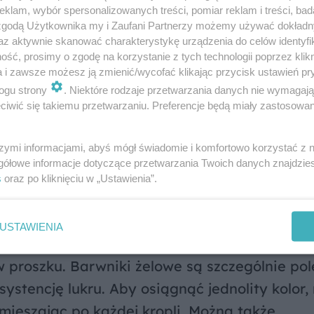
pudru, sok z 1 cytryny.Wystarczy wszystkie sk
klam, wybór spersonalizowanych treści, pomiar reklam i treści, bad
 zgodą Użytkownika my i Zaufani Partnerzy możemy używać dokład
wamy na zimne wypieki.
az aktywnie skanować charakterystykę urządzenia do celów identyfi
ść, prosimy o zgodę na korzystanie z tych technologii poprzez klikn
a i zawsze możesz ją zmienić/wycofać klikając przycisk ustawień pr
ogu strony
. Niektóre rodzaje przetwarzania danych nie wymagaj
iwić się takiemu przetwarzaniu. Preferencje będą miały zastosowanie
lanki mleka, opakowanie cukru waniliowego, 2 
y i na małym ogniu trzymamy jeszcze około d
szymi informacjami, abyś mógł świadomie i komfortowo korzystać z
 przypaliła. Wypieki smarujemy ciepłym, ale j
gółowe informacje dotyczące przetwarzania Twoich danych znajdzi
s
oraz po kliknięciu w „Ustawienia”.
 lukru jest jego kolorowanie oraz dekorow
USTAWIENIA
kolorów, możemy użyć barwników spożywczych
w proszku. Barwniki żelowe są szczególnie po
stencję lukru. Aby osiągnąć jednolity kolor,
ieszając po każdej kropli. Można także