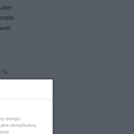
uder
brała
ować
z ½
ieramy
sok z
y dostęp i
lne identyfikatory,
iania