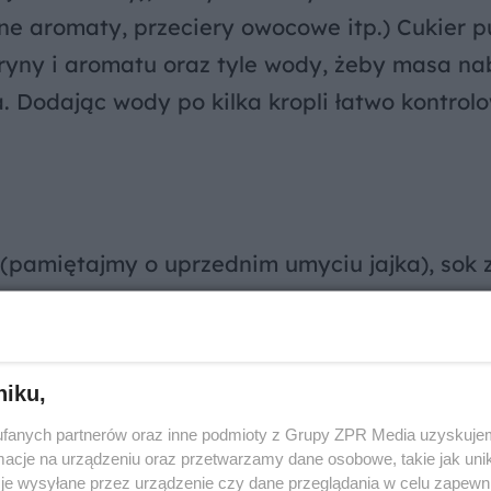
e aromaty, przeciery owocowe itp.) Cukier p
ryny i aromatu oraz tyle wody, żeby masa na
. Dodając wody po kilka kropli łatwo kontrol
o (pamiętajmy o uprzednim umyciu jajka), sok 
ypujemy cukier i dodajemy sok z cytryny. Uc
ię za rzadka dodajemy cukier, gdy za gęsta 
niku,
fanych partnerów oraz inne podmioty z Grupy ZPR Media uzyskujem
cje na urządzeniu oraz przetwarzamy dane osobowe, takie jak unika
je wysyłane przez urządzenie czy dane przeglądania w celu zapewn