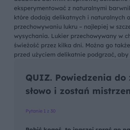
eksperymentować z naturalnymi barwnika
które dodają delikatnych i naturalnych
przechowywaniu lukru – najlepiej w szc
wysychania. Lukier przechowywany w ch
świeżość przez kilka dni. Można go takż
przed użyciem delikatnie podgrzać, aby 
QUIZ. Powiedzenia do z
słowo i zostań mistrz
Pytanie 1 z 30
Pobić kogoś, to inaczej sprać go na