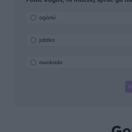
ogórki
jabłko
awokado
N
Go