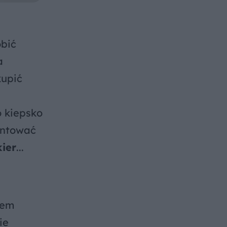
obić
a
kupić
o kiepsko
entować
kier
...
iem
ie