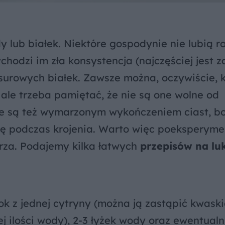
y lub białek. Niektóre gospodynie nie lubią r
ychodzi im zła konsystencja (najczęściej jest z
yć surowych białek. Zawsze można, oczywiście, 
ale trzeba pamiętać, że nie są one wolne od
ie są też wymarzonym wykończeniem ciast, b
 się podczas krojenia. Warto więc poeksperym
trza. Podajemy kilka łatwych
przepisów na lu
sok z jednej cytryny (można ją zastąpić kwask
ilości wody), 2-3 łyżek wody oraz ewentualn