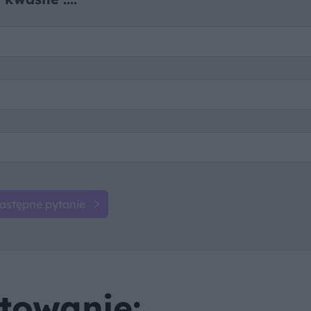
astępne pytanie
towanie: