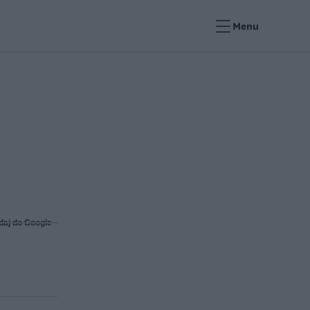
Menu
daj do Google