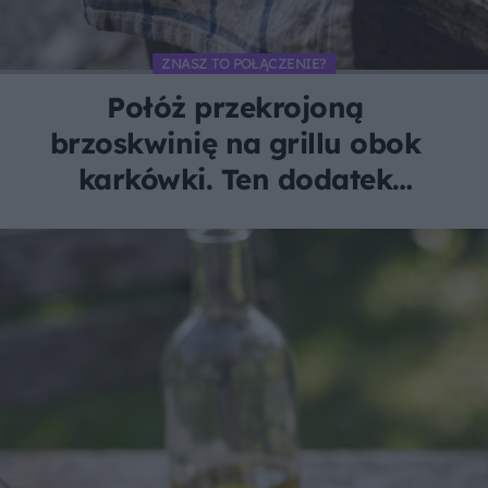
ZNASZ TO POŁĄCZENIE?
Połóż przekrojoną
brzoskwinię na grillu obok
karkówki. Ten dodatek
zachwyci każdego smakosza