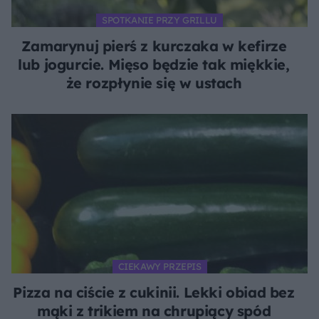
SPOTKANIE PRZY GRILLU
Zamarynuj pierś z kurczaka w kefirze
lub jogurcie. Mięso będzie tak miękkie,
że rozpłynie się w ustach
CIEKAWY PRZEPIS
Pizza na ciście z cukinii. Lekki obiad bez
mąki z trikiem na chrupiący spód