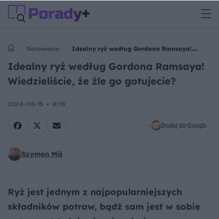
Gotowanie
Idealny ryż według Gordona Ramsaya!
Wiedzieliście, że źle go gotujecie?
Idealny ryż według Gordona Ramsaya!
Wiedzieliście, że źle go gotujecie?
2024-08-15
8:18
Dodaj do Google
Szymon Miś
Ryż jest jednym z najpopularniejszych
składników potraw, bądź sam jest w sobie