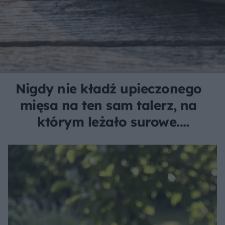
Nigdy nie kładź upieczonego
mięsa na ten sam talerz, na
którym leżało surowe.
Ryzykujesz zdrowiem całej
rodziny