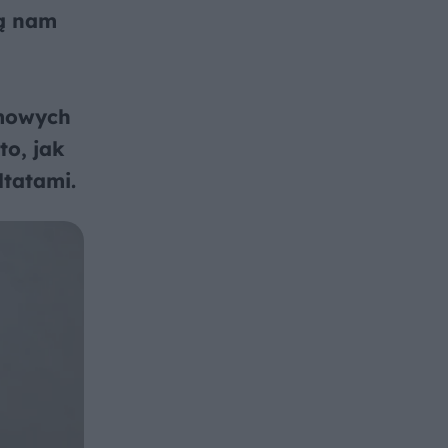
ją nam
emowych
to, jak
ltatami.