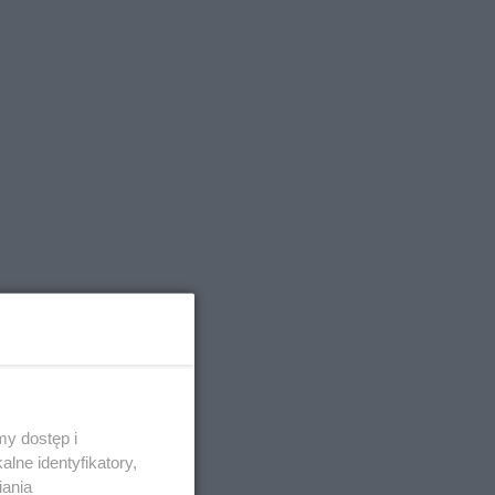
y dostęp i
lne identyfikatory,
iania