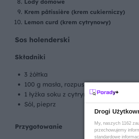
Lody domowe
Krem pâtissière (krem cukierniczy)
Lemon curd (krem cytrynowy)
Sos holenderski
Składniki
3 żółtka
100 g masła, rozpuszczonego
1 łyżka soku z cytryny
Sól, pieprz
Drogi Użytkow
My, naszych 1162 zau
Przygotowanie
przechowujemy informa
standardowe informac