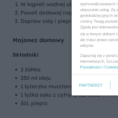
W kąpieli wodnej ubij żółtka z sokiem
spersonalizowanych re
ulepszanie usług. Za
Powoli dodawaj rozpuszczone masło, ci
geolokalizacyjnych or
Dopraw solą i pieprzem. Podawaj nat
cenimy Twoją prywatno
Zgoda jest dobrowoln
się w lewym dolnym r
Majonez domowy
ale masz prawo sprzec
witrynie.
Składniki
Zapoznaj się z poniż
internetowych. Szcze
Prywatności
i
Cookie
2 żółtka
250 ml oleju
PARTNERZY
1 łyżeczka musztardy
1 łyżka soku z cytryny lub octu
Sól, pieprz