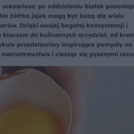
n scenariusz: po oddzieleniu białek pozosta
 Ale żółtka jajek mogą być bazą dla wielu
rów. Dzięki swojej bogatej konsystencji i
ię kluczem do kulinarnych arcydzieł, od kr
ykule przedstawimy inspirujące pomysły na 
 marnotrawstwa i ciesząc się pysznymi rezu