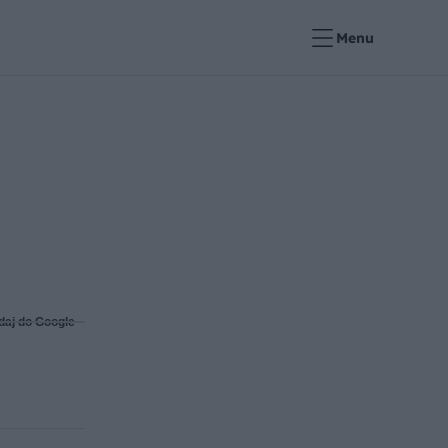
Menu
daj do Google