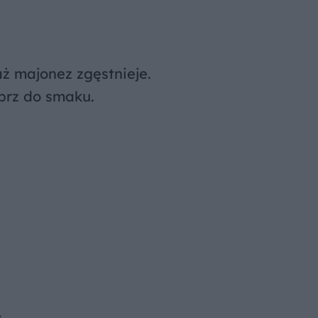
aż majonez zgęstnieje.
eprz do smaku.
y