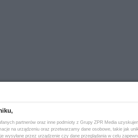
niku,
fanych partnerów oraz inne podmioty z Grupy ZPR Media uzyskujem
cje na urządzeniu oraz przetwarzamy dane osobowe, takie jak unika
je wysyłane przez urządzenie czy dane przeglądania w celu zapewn