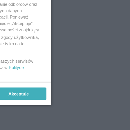
anie odbiorców oraz
nych danych
kacji. Ponieważ
ięcie „Akceptuję”.
ywatności znajdujący
ą zgody użytkownika,
 tylko na tej
 naszych serwisów
esz w
Polityce
Akceptuję