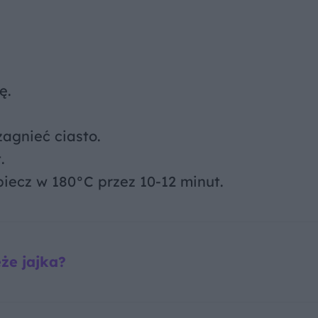
ę.
zagnieć ciasto.
.
 piecz w 180°C przez 10-12 minut.
że jajka?