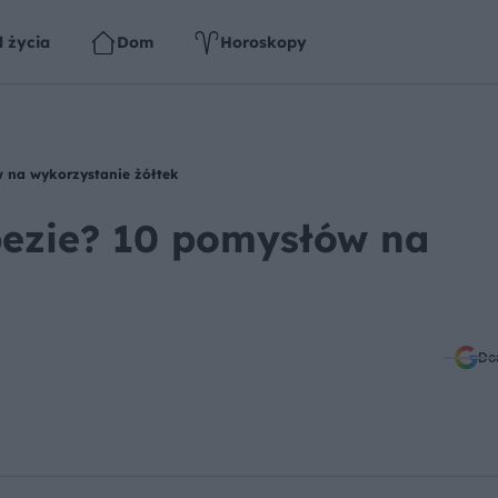
l życia
Dom
Horoskopy
w na wykorzystanie żółtek
 bezie? 10 pomysłów na
Do