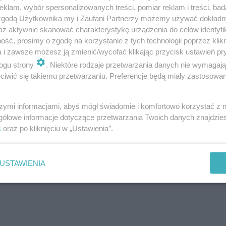
 z cytryny, aż będą puszyste.
klam, wybór spersonalizowanych treści, pomiar reklam i treści, bad
 zgodą Użytkownika my i Zaufani Partnerzy możemy używać dokład
ągle ubijając, aż sos zgęstnieje.
az aktywnie skanować charakterystykę urządzenia do celów identyfi
ychmiast.
ść, prosimy o zgodę na korzystanie z tych technologii poprzez klikn
a i zawsze możesz ją zmienić/wycofać klikając przycisk ustawień pr
ogu strony
. Niektóre rodzaje przetwarzania danych nie wymagaj
iwić się takiemu przetwarzaniu. Preferencje będą miały zastosowanie
szymi informacjami, abyś mógł świadomie i komfortowo korzystać z
gółowe informacje dotyczące przetwarzania Twoich danych znajdzi
s
oraz po kliknięciu w „Ustawienia”.
USTAWIENIA