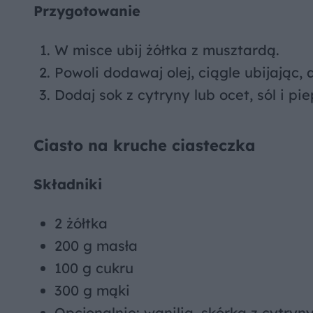
Przygotowanie
W misce ubij żółtka z musztardą.
Powoli dodawaj olej, ciągle ubijając, 
Dodaj sok z cytryny lub ocet, sól i pi
Ciasto na kruche ciasteczka
Składniki
2 żółtka
200 g masła
100 g cukru
300 g mąki
Opcjonalnie: wanilia, skórka z cytryn