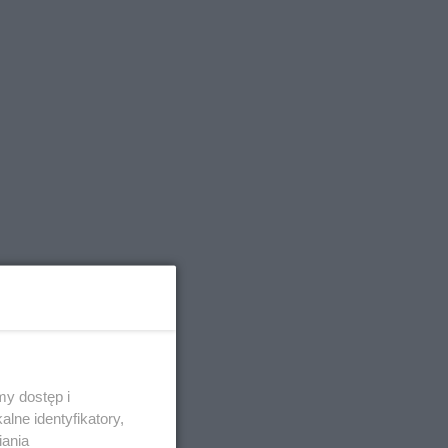
ić na
y dostęp i
lne identyfikatory,
ką
iania