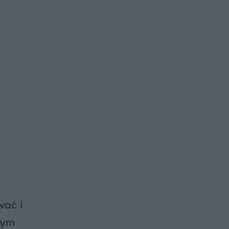
wać i
wym