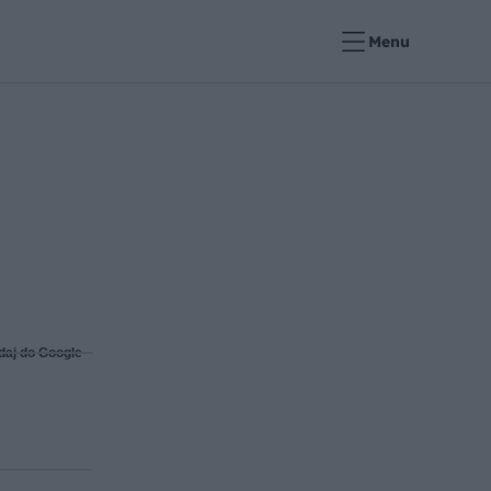
Menu
daj do Google