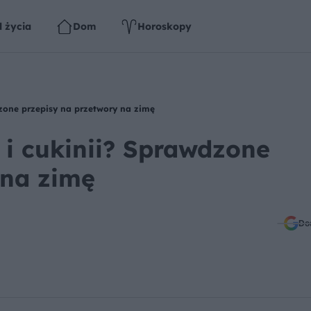
l życia
Dom
Horoskopy
zone przepisy na przetwory na zimę
 i cukinii? Sprawdzone
 na zimę
Do