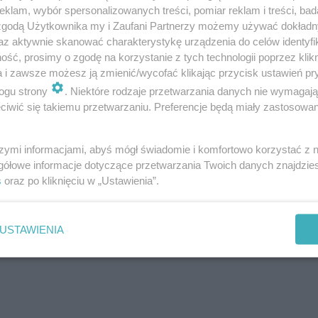
w zagotować zalewę i wrzącą zalać cukinię. 
klam, wybór spersonalizowanych treści, pomiar reklam i treści, bad
 zgodą Użytkownika my i Zaufani Partnerzy możemy używać dokład
Potem słoiki postawić do góry dnem i pozosta
az aktywnie skanować charakterystykę urządzenia do celów identyfi
ść, prosimy o zgodę na korzystanie z tych technologii poprzez klikn
a i zawsze możesz ją zmienić/wycofać klikając przycisk ustawień pr
ogu strony
. Niektóre rodzaje przetwarzania danych nie wymagaj
iwić się takiemu przetwarzaniu. Preferencje będą miały zastosowanie
szymi informacjami, abyś mógł świadomie i komfortowo korzystać z
gółowe informacje dotyczące przetwarzania Twoich danych znajdzi
s
oraz po kliknięciu w „Ustawienia”.
ka kopru, 2 ząbki czosnku, kawałek ostrej papr
USTAWIENIA