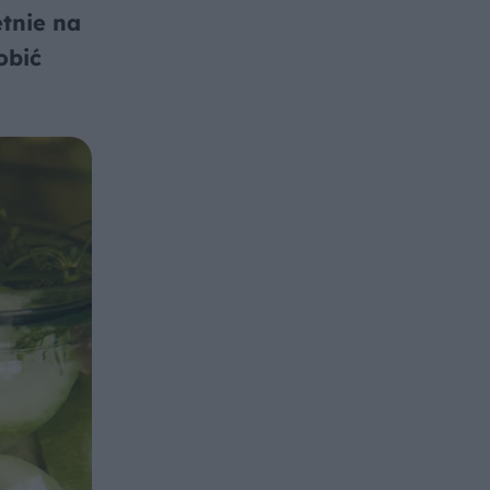
tnie na
obić