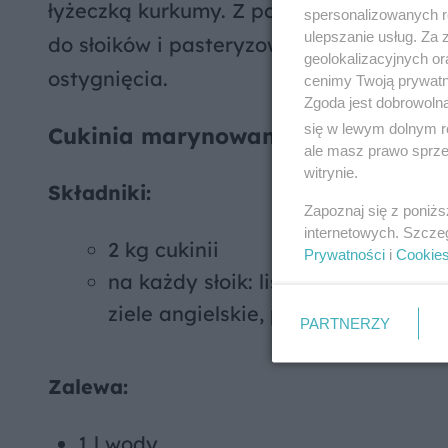
łyżeczką kurkumy. Z podanych składnikó
spersonalizowanych re
ulepszanie usług. Za
do słoików i pasteryzować 10-15 minut. 
geolokalizacyjnych or
ostygnięcia.
cenimy Twoją prywatno
Zgoda jest dobrowoln
się w lewym dolnym r
Cukinia marynowana
ale masz prawo sprzec
witrynie.
Składniki:
Zapoznaj się z poniż
internetowych. Szcze
2 kg cukinii
Prywatności
i
Cookie
na każdy słoik: liść laurowy, gałąz
ziele angielskie, pieprz
PARTNERZY
Zalewa:
1 l wody