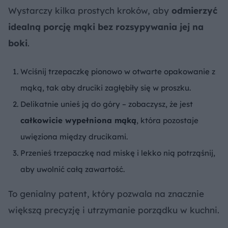
Wystarczy kilka prostych kroków, aby
odmierzyć
idealną porcję mąki bez rozsypywania jej na
boki
.
Wciśnij trzepaczkę pionowo w otwarte opakowanie z
mąką, tak aby druciki zagłębiły się w proszku.
Delikatnie unieś ją do góry – zobaczysz, że jest
całkowicie wypełniona mąką
, która pozostaje
uwięziona między drucikami.
Przenieś trzepaczkę nad miskę i lekko nią potrząśnij,
aby uwolnić całą zawartość.
To genialny patent, który pozwala na znacznie
większą precyzję i utrzymanie porządku w kuchni.