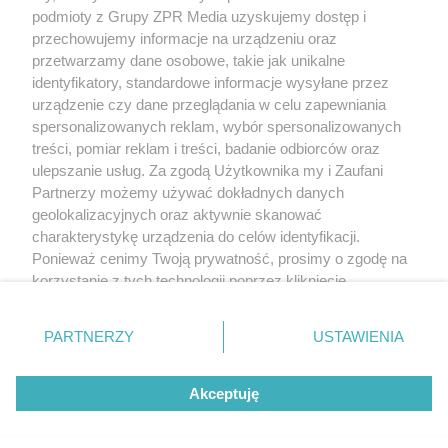
rozpowszechniany lub dalej rozpowszechniany w jakikolwiek sposób
podmioty z Grupy ZPR Media uzyskujemy dostęp i
(w tym także elektroniczny lub mechaniczny) na jakimkolwiek polu
przechowujemy informacje na urządzeniu oraz
eksploatacji w jakiejkolwiek formie, włącznie z umieszczaniem w
Internecie bez pisemnej zgody właściciela praw. Jakiekolwiek użycie
przetwarzamy dane osobowe, takie jak unikalne
lub wykorzystanie utworów w całości lub w części z naruszeniem
identyfikatory, standardowe informacje wysyłane przez
prawa, tzn. bez właściwej zgody, jest zabronione pod groźbą kary i
może być ścigane prawnie.
urządzenie czy dane przeglądania w celu zapewniania
spersonalizowanych reklam, wybór spersonalizowanych
treści, pomiar reklam i treści, badanie odbiorców oraz
ulepszanie usług. Za zgodą Użytkownika my i Zaufani
Partnerzy możemy używać dokładnych danych
geolokalizacyjnych oraz aktywnie skanować
charakterystykę urządzenia do celów identyfikacji.
O nas
Ponieważ cenimy Twoją prywatność, prosimy o zgodę na
korzystanie z tych technologii poprzez kliknięcie
Informacje prawne
„Akceptuję”. Zgoda jest dobrowolna i zawsze możesz ją
Nasze serwisy
zmienić/wycofać klikając przycisk ustawień prywatności
PARTNERZY
USTAWIENIA
znajdujący się w lewym dolnym rogu strony
. Niektóre
© 2026 Grupa ZPR Media
rodzaje przetwarzania danych nie wymagają zgody
Akceptuję
użytkownika, ale masz prawo sprzeciwić się takiemu
przetwarzaniu. Preferencje będą miały zastosowanie tylko
na tej witrynie.