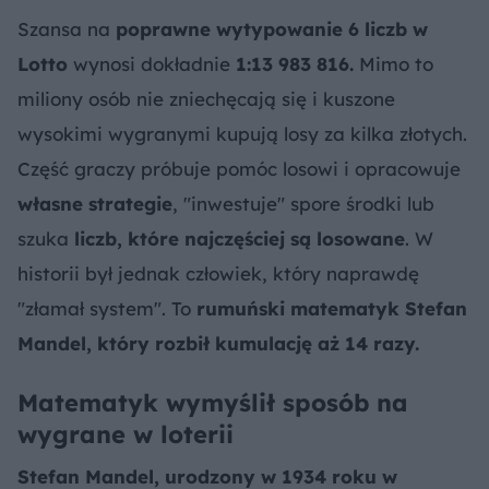
Szansa na
poprawne wytypowanie 6 liczb w
Lotto
wynosi dokładnie
1:13 983 816.
Mimo to
miliony osób nie zniechęcają się i kuszone
wysokimi wygranymi kupują losy za kilka złotych.
Część graczy próbuje pomóc losowi i opracowuje
własne strategie
, "inwestuje" spore środki lub
szuka
liczb, które najczęściej są losowane
. W
historii był jednak człowiek, który naprawdę
"złamał system". To
rumuński matematyk Stefan
Mandel, który rozbił kumulację aż 14 razy.
Matematyk
wymyślił sposób na
wygrane w loterii
Stefan Mandel, urodzony w 1934 roku w