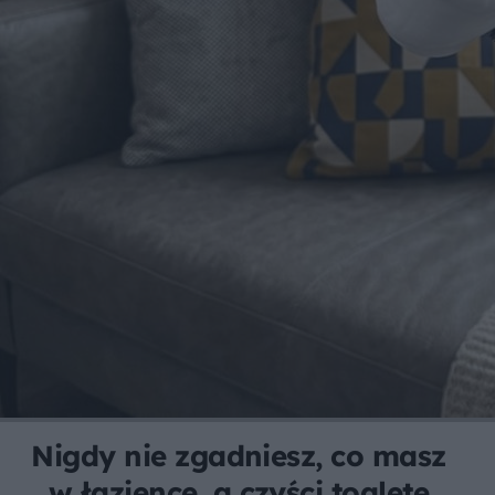
Nigdy nie zgadniesz, co masz
w łazience, a czyści toaletę