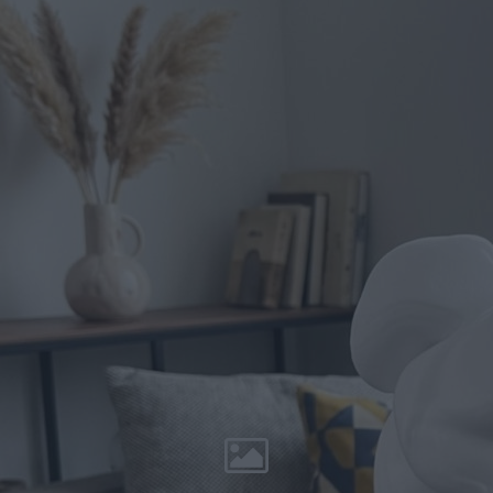
plonami