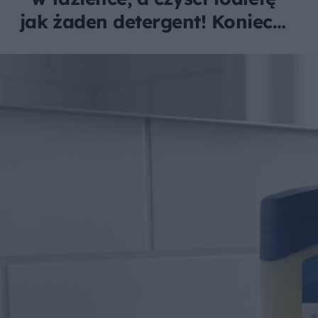
jak żaden detergent! Koniec z
brudem i zarazkami