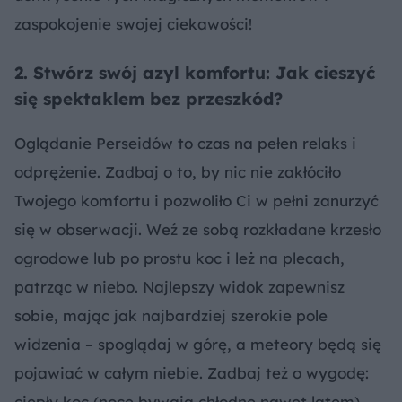
zaspokojenie swojej ciekawości!
2. Stwórz swój azyl komfortu: Jak cieszyć
się spektaklem bez przeszkód?
Oglądanie Perseidów to czas na pełen relaks i
odprężenie. Zadbaj o to, by nic nie zakłóciło
Twojego komfortu i pozwoliło Ci w pełni zanurzyć
się w obserwacji. Weź ze sobą rozkładane krzesło
ogrodowe lub po prostu koc i leż na plecach,
patrząc w niebo. Najlepszy widok zapewnisz
sobie, mając jak najbardziej szerokie pole
widzenia – spoglądaj w górę, a meteory będą się
pojawiać w całym niebie. Zadbaj też o wygodę:
ciepły koc (noce bywają chłodne nawet latem),