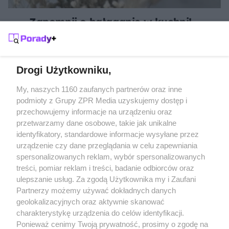
Zapomnij o bałaganie w kuchni!
Genialny trik z trzepaczką rozwiąże 3
kuchenne problemy
Drogi Użytkowniku,
Żaden utwór zamieszczony w serwisie nie może być powielany i
My, naszych 1160 zaufanych partnerów oraz inne
rozpowszechniany lub dalej rozpowszechniany w jakikolwiek sposób
podmioty z Grupy ZPR Media uzyskujemy dostęp i
(w tym także elektroniczny lub mechaniczny) na jakimkolwiek polu
przechowujemy informacje na urządzeniu oraz
eksploatacji w jakiejkolwiek formie, włącznie z umieszczaniem w
Internecie bez pisemnej zgody właściciela praw. Jakiekolwiek użycie
przetwarzamy dane osobowe, takie jak unikalne
lub wykorzystanie utworów w całości lub w części z naruszeniem
identyfikatory, standardowe informacje wysyłane przez
prawa, tzn. bez właściwej zgody, jest zabronione pod groźbą kary i
urządzenie czy dane przeglądania w celu zapewniania
może być ścigane prawnie.
spersonalizowanych reklam, wybór spersonalizowanych
treści, pomiar reklam i treści, badanie odbiorców oraz
ulepszanie usług. Za zgodą Użytkownika my i Zaufani
Partnerzy możemy używać dokładnych danych
geolokalizacyjnych oraz aktywnie skanować
charakterystykę urządzenia do celów identyfikacji.
O nas
Ponieważ cenimy Twoją prywatność, prosimy o zgodę na