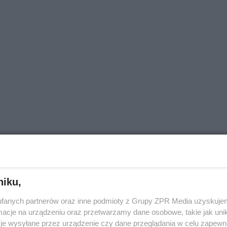
niku,
fanych partnerów oraz inne podmioty z Grupy ZPR Media uzyskujem
cje na urządzeniu oraz przetwarzamy dane osobowe, takie jak unika
je wysyłane przez urządzenie czy dane przeglądania w celu zapewn