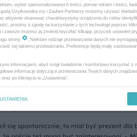
ROZWIŃ
klam, wybór spersonalizowanych treści, pomiar reklam i treści, bad
 zgodą Użytkownika my i Zaufani Partnerzy możemy używać dokład
az aktywnie skanować charakterystykę urządzenia do celów identyfi
 weekendy
ść, prosimy o zgodę na korzystanie z tych technologii poprzez klikn
a i zawsze możesz ją zmienić/wycofać klikając przycisk ustawień pr
stępne głównie w dni weekendowe, a jagodzi
ogu strony
. Niektóre rodzaje przetwarzania danych nie wymagaj
iwić się takiemu przetwarzaniu. Preferencje będą miały zastosowanie
. Wystarczy zadzwonić dzień czy dwa wcześni
cji, bo jagodowa sytuacja jest dynamiczna i m
szymi informacjami, abyś mógł świadomie i komfortowo korzystać z
gółowe informacje dotyczące przetwarzania Twoich danych znajdzi
s
oraz po kliknięciu w „Ustawienia”.
ścicielka, reakcje na jagodziankę gigant były
encie dla swoich bliskich, dostaliśmy sporo
USTAWIENIA
wi Sylwia Herbut.
ł się spontanicznie, to miał być prezent dla b
 że goście też mogą być zainteresowani. -
Mi