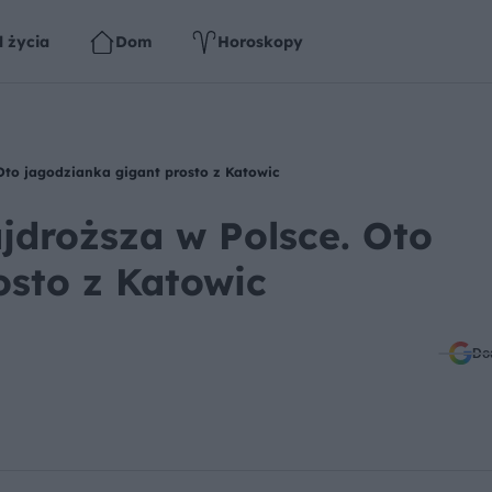
l życia
Dom
Horoskopy
 Oto jagodzianka gigant prosto z Katowic
ajdroższa w Polsce. Oto
osto z Katowic
Do