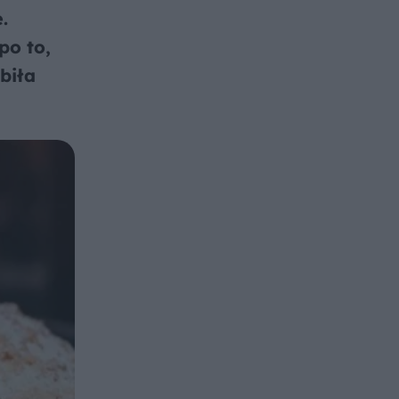
.
po to,
biła