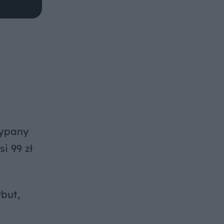
sypany
i 99 zł
but,