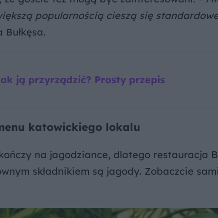
większą popularnością cieszą się standardowe
a Bułkęsa.
k ją przyrządzić? Prosty przepis
menu katowickiego lokalu
 kończy na jagodziance, dlatego restauracja B
łównym składnikiem są jagody. Zobaczcie sami