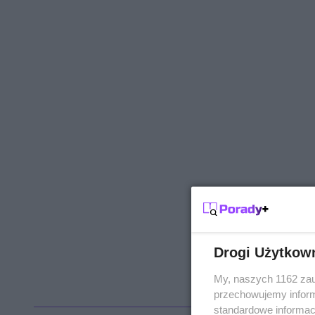
Drogi Użytkow
My, naszych 1162 zau
przechowujemy informa
standardowe informac