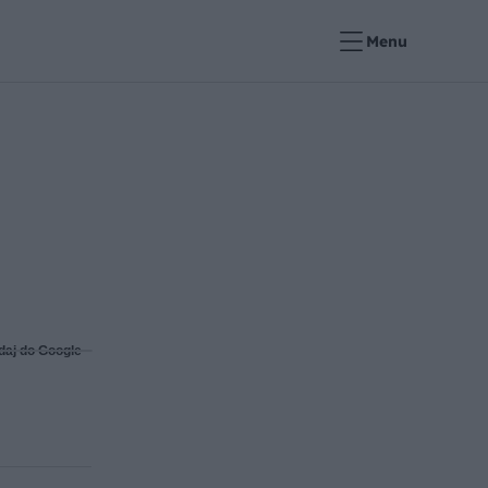
Menu
daj do Google