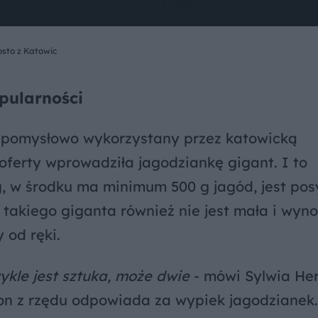
osto z Katowic
pularności
ł pomysłowo wykorzystany przez katowicką
 oferty wprowadziła jagodziankę gigant. I to
g, w środku ma minimum 500 g jagód, jest po
takiego giganta również nie jest mała i wynos
 od ręki.
ykle jest sztuka, może dwie
- mówi Sylwia Her
ezon z rzędu odpowiada za wypiek jagodzianek.