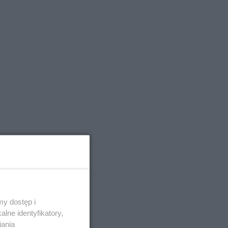
y dostęp i
lne identyfikatory,
iania