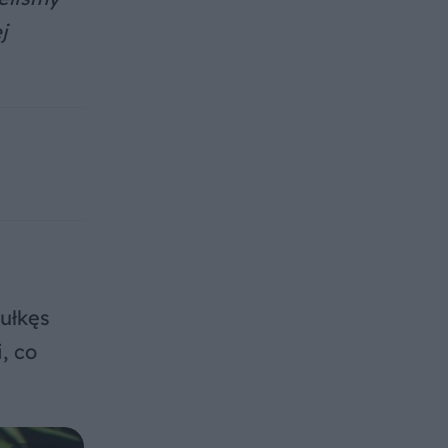
j
ułkęs
, co