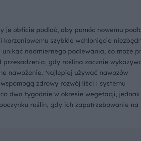
ży je obficie podlać, aby pomóc nowemu podł
wi korzeniowemu szybkie wchłonięcie niezbęd
y unikać nadmiernego podlewania, co może p
od przesadzenia, gdy roślina zacznie wykazyw
rne nawożenie. Najlepiej używać nawozów
e wspomogą zdrowy rozwój liści i systemu
o dwa tygodnie w okresie wegetacji, jednak
oczynku roślin, gdy ich zapotrzebowanie na