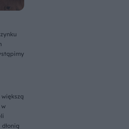
czynku
m
zystąpimy
ę większą
ę w
li
 dłonią