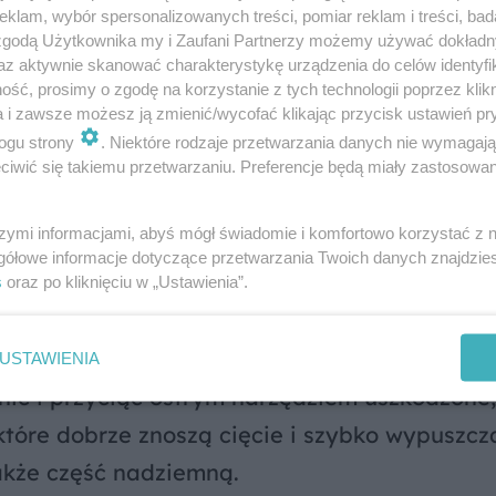
śnie w ziemi żyznej, umiarkowanie wilgotnej i
klam, wybór spersonalizowanych treści, pomiar reklam i treści, bad
 zgodą Użytkownika my i Zaufani Partnerzy możemy używać dokład
mi, mieszając ziemię kompostową z piaskiem 
az aktywnie skanować charakterystykę urządzenia do celów identyfi
raktycznym rozwiązaniem jest zakup ziemi w
ść, prosimy o zgodę na korzystanie z tych technologii poprzez klikn
a i zawsze możesz ją zmienić/wycofać klikając przycisk ustawień pr
z ziemi uniwersalnej, są specjalistyczne podł
ogu strony
. Niektóre rodzaje przetwarzania danych nie wymagaj
ych wymaganiach. Mamy więc na przykład zie
iwić się takiemu przetwarzaniu. Preferencje będą miały zastosowanie
ych liściach, dla palm, paproci, kaktusów itd.
szymi informacjami, abyś mógł świadomie i komfortowo korzystać z
gółowe informacje dotyczące przetwarzania Twoich danych znajdzi
s
oraz po kliknięciu w „Ustawienia”.
, w którym roślina dotychczas rosła, często 
pełniają, a ziemi między nimi już prawie nie 
USTAWIENIA
uźnić i przyciąć ostrym narzędziem uszkodzone,
 które dobrze znoszą cięcie i szybko wypuszc
akże część nadziemną.