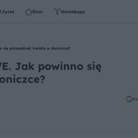
l życia
Dom
Horoskopy
się przesadzać kwiaty w doniczce?
 Jak powinno się
oniczce?
Do