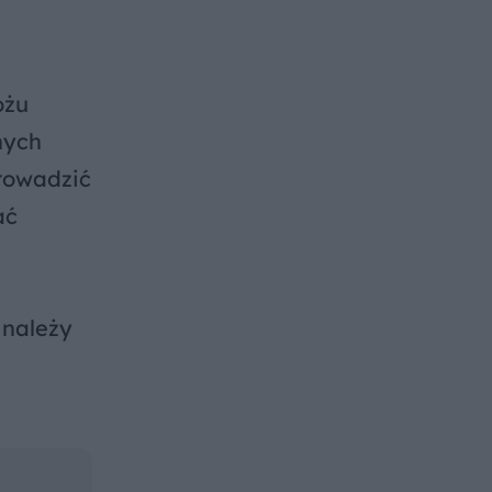
ożu
nych
rowadzić
ać
 należy