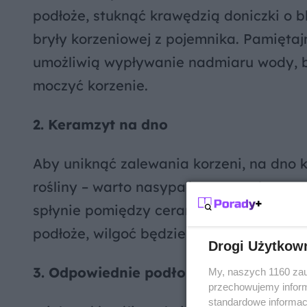
podłoże, stuknąć krawędzią doniczki o bl
bryły korzeniowej z pojemnika. Pamiętaj
umożliwią wypływanie nadmiaru wody, bo 
moczyć korzenie.
2. Keramzyt na dno
Aby uniknąć zalewania korzeni, na dno
rośliny – warto nasypać warstwę keramz
spłynie pomiędzy ceramiczne granule i c
podłoże, wilgoć będzie do niego stopni
Drogi Użytkow
3. Odpowiednie podłoże
My, naszych 1160 zau
przechowujemy informa
standardowe informac