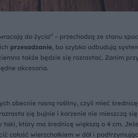
racają do życia” – przechodzą ze stanu spo
 ich
przesadzanie
, bo szybko odbudują syste
ziemna także będzie się rozrastać. Zanim pr
będne akcesoria.
ych obecnie rosną rośliny, czyli mieć średnic
 rozrasta się bujnie i korzenie nie mieszczą si
aki, który ma średnicę większą o 4 cm. Jeże
cić całość wierzchołkiem w dół i podtrzymując