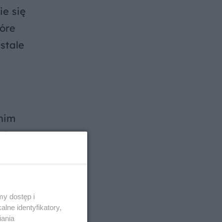
ie się
tóre
stale
nim
ody
y
y dostęp i
lne identyfikatory,
iania