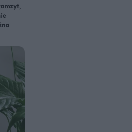
ramzyt,
ie
żna