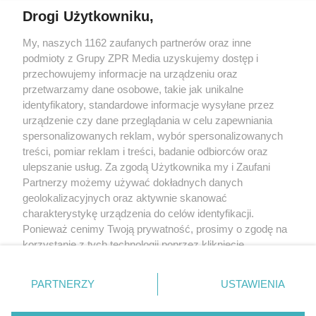
Drogi Użytkowniku,
Żaden utwór zamieszczony w serwisie nie może być powielany i
My, naszych 1162 zaufanych partnerów oraz inne
rozpowszechniany lub dalej rozpowszechniany w jakikolwiek sposób
podmioty z Grupy ZPR Media uzyskujemy dostęp i
(w tym także elektroniczny lub mechaniczny) na jakimkolwiek polu
przechowujemy informacje na urządzeniu oraz
eksploatacji w jakiejkolwiek formie, włącznie z umieszczaniem w
Internecie bez pisemnej zgody właściciela praw. Jakiekolwiek użycie
przetwarzamy dane osobowe, takie jak unikalne
lub wykorzystanie utworów w całości lub w części z naruszeniem
identyfikatory, standardowe informacje wysyłane przez
prawa, tzn. bez właściwej zgody, jest zabronione pod groźbą kary i
może być ścigane prawnie.
urządzenie czy dane przeglądania w celu zapewniania
spersonalizowanych reklam, wybór spersonalizowanych
treści, pomiar reklam i treści, badanie odbiorców oraz
ulepszanie usług. Za zgodą Użytkownika my i Zaufani
Partnerzy możemy używać dokładnych danych
geolokalizacyjnych oraz aktywnie skanować
charakterystykę urządzenia do celów identyfikacji.
O nas
Ponieważ cenimy Twoją prywatność, prosimy o zgodę na
korzystanie z tych technologii poprzez kliknięcie
Informacje prawne
„Akceptuję”. Zgoda jest dobrowolna i zawsze możesz ją
Nasze serwisy
zmienić/wycofać klikając przycisk ustawień prywatności
PARTNERZY
USTAWIENIA
znajdujący się w lewym dolnym rogu strony
. Niektóre
© 2026 Grupa ZPR Media
rodzaje przetwarzania danych nie wymagają zgody