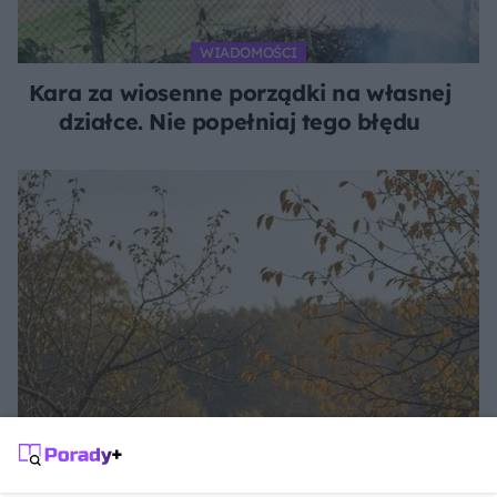
WIADOMOŚCI
Kara za wiosenne porządki na własnej
działce. Nie popełniaj tego błędu
JESIENNY OGRÓD
Jak zrobić kompost z liści?