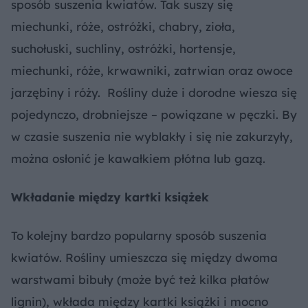
sposób suszenia kwiatów. Tak suszy się
miechunki, róże, ostróżki, chabry, zioła,
suchołuski, suchliny, ostróżki, hortensje,
miechunki, róże, krwawniki, zatrwian oraz owoce
jarzębiny i róży. Rośliny duże i dorodne wiesza się
pojedynczo, drobniejsze – powiązane w pęczki. By
w czasie suszenia nie wyblakły i się nie zakurzyły,
można osłonić je kawałkiem płótna lub gazą.
Wkładanie między kartki książek
To kolejny bardzo popularny sposób suszenia
kwiatów. Rośliny umieszcza się między dwoma
warstwami bibuły (może być też kilka płatów
lignin), wkłada między kartki książki i mocno