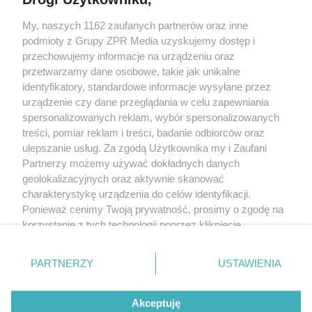
Żaden utwór zamieszczony w serwisie nie może być powielany i
My, naszych 1162 zaufanych partnerów oraz inne
rozpowszechniany lub dalej rozpowszechniany w jakikolwiek sposób
podmioty z Grupy ZPR Media uzyskujemy dostęp i
(w tym także elektroniczny lub mechaniczny) na jakimkolwiek polu
przechowujemy informacje na urządzeniu oraz
eksploatacji w jakiejkolwiek formie, włącznie z umieszczaniem w
Internecie bez pisemnej zgody właściciela praw. Jakiekolwiek użycie
przetwarzamy dane osobowe, takie jak unikalne
lub wykorzystanie utworów w całości lub w części z naruszeniem
identyfikatory, standardowe informacje wysyłane przez
prawa, tzn. bez właściwej zgody, jest zabronione pod groźbą kary i
może być ścigane prawnie.
urządzenie czy dane przeglądania w celu zapewniania
spersonalizowanych reklam, wybór spersonalizowanych
treści, pomiar reklam i treści, badanie odbiorców oraz
ulepszanie usług. Za zgodą Użytkownika my i Zaufani
Partnerzy możemy używać dokładnych danych
geolokalizacyjnych oraz aktywnie skanować
charakterystykę urządzenia do celów identyfikacji.
O nas
Ponieważ cenimy Twoją prywatność, prosimy o zgodę na
korzystanie z tych technologii poprzez kliknięcie
Informacje prawne
„Akceptuję”. Zgoda jest dobrowolna i zawsze możesz ją
Nasze serwisy
zmienić/wycofać klikając przycisk ustawień prywatności
PARTNERZY
USTAWIENIA
znajdujący się w lewym dolnym rogu strony
. Niektóre
© 2026 Grupa ZPR Media
rodzaje przetwarzania danych nie wymagają zgody
Akceptuję
użytkownika, ale masz prawo sprzeciwić się takiemu