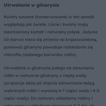
Utrwalanie w glicerynie
Kwiaty suszone (konserwowane) w ten sposób
wyglądają jak świeże. Liście i kwiaty mają
niezmieniony kształt i naturalny połysk. Jedynie
ich barwa nieco się zmienia na brązowozieloną,
ponieważ gliceryna powoduje rozkładanie się
chlorofilu (zielonego barwnika roślin).
Utrwalanie w glicerynie polega na zanurzaniu
roślin w roztworze gliceryny z ciepłą wodą
(proporcje zleżą od stopnia zdrewnianie łodyg
wybranych roślin i wynoszą 6-7 części wody i 4-3
części wody). Do roztworu wkładamy rośliny i
ustawiamy w chłodnym miejscu na 5-7 dni, aż