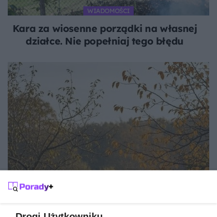
WIADOMOŚCI
Kara za wiosenne porządki na własnej
działce. Nie popełniaj tego błędu
JESIENNY OGRÓD
Jak zrobić kompost z liści?
Drogi Użytkowniku,