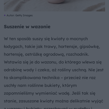
Autor: Getty Images
Suszenie w wazonie
W ten sposób suszy się kwiaty o mocnych
łodygach, takie jak trawy, hortensje, gipsówkę,
hortensję, ostróżkę ogrodową, rozchodnik.
Wstawia się je do wazonu, do którego wlewa się
odrobinę wody i czeka, aż rośliny uschną. Nie jest
to skomplikowana technika – przecież nie raz
uschły nam roślinne bukiety, którym
zapomnieliśmy wymieniać wodę. Jeśli tak się
stanie, zasuszone kwiaty można delikatnie wyjąć
z wazonu i bukietu, przechować w pudełku i