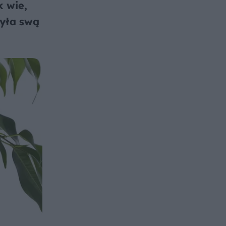
k wie,
zyła swą