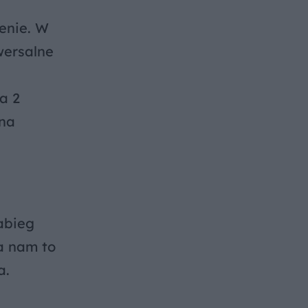
enie. W
wersalne
a 2
 na
zabieg
a nam to
a.