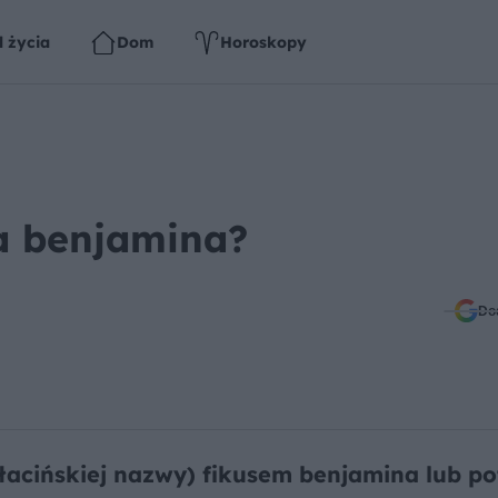
l życia
Dom
Horoskopy
a benjamina?
Do
łacińskiej nazwy) fikusem benjamina lub po