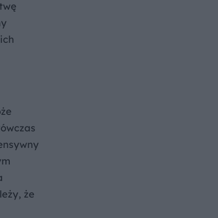
stwę
ny
ich
oże
 wówczas
tensywny
ym
a
eży, że
e