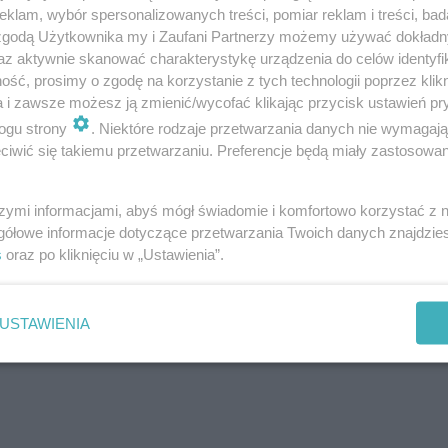
e zalewać i nie pozostawiajmy nadmiaru wod
klam, wybór spersonalizowanych treści, pomiar reklam i treści, bad
 zgodą Użytkownika my i Zaufani Partnerzy możemy używać dokład
wówczas, gdy wierzchnia warstwa podłoża
az aktywnie skanować charakterystykę urządzenia do celów identyfi
2 razy w tygodniu. Zimą podlewanie ogranicza
ść, prosimy o zgodę na korzystanie z tych technologii poprzez klikn
a i zawsze możesz ją zmienić/wycofać klikając przycisk ustawień pr
ogu strony
. Niektóre rodzaje przetwarzania danych nie wymagaj
wne liście, dzięki czemu jest dość odporny na
iwić się takiemu przetwarzaniu. Preferencje będą miały zastosowanie
dnak roślina będzie nam wdzięczna za zraszan
dczas okresu grzewczego, kiedy to suche powie
szymi informacjami, abyś mógł świadomie i komfortowo korzystać z
gółowe informacje dotyczące przetwarzania Twoich danych znajdzi
e dla roślin. Zamiast zraszania można w tym 
s
oraz po kliknięciu w „Ustawienia”.
b keramzytem i wypełnić wodą, ale należy p
otykały lustra wody. Zapewni to naszej roślini
USTAWIENIA
poprawi samopoczucie poprzez podniesienie