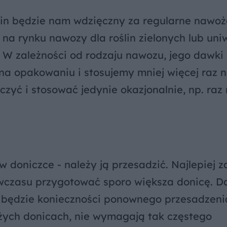
min będzie nam wdzięczny za regularne nawoż
a rynku nawozy dla roślin zielonych lub uni
W zależności od rodzaju nawozu, jego dawki
na opakowaniu i stosujemy mniej więcej raz n
zyć i stosować jedynie okazjonalnie, np. raz
 w doniczce - należy ją przesadzić. Najlepiej 
 wczasu przygotować sporo większa donicę. D
ie będzie konieczności ponownego przesadzeni
użych donicach, nie wymagają tak częstego