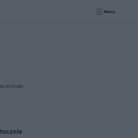
Menu
daj do Google
tocznie