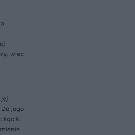
sp
ej
ry, więc
jej
 Do jego
c kącik
omienie