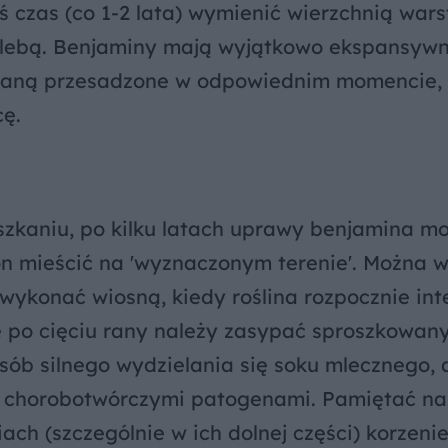
iś czas (co 1-2 lata) wymienić wierzchnią war
 glebą. Benjaminy mają wyjątkowo ekspansyw
ostaną przesadzone w odpowiednim momencie, 
cę.
szkaniu, po kilku latach uprawy benjamina m
 on mieścić na 'wyznaczonym terenie'. Można
j wykonać wiosną, kiedy roślina rozpocznie in
 po cięciu rany należy zasypać sproszkowan
ób silnego wydzielania się soku mlecznego, 
 chorobotwórczymi patogenami. Pamiętać nal
ch (szczególnie w ich dolnej części) korzeni