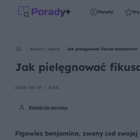
Porady
Sty
Rośliny i ogród
Jak pielęgnować fikusa benjamina?
Jak pielęgnować fikus
2024-06-01
9:24
Redakcja serwisu
Figowiec benjamina, zwany (od swojej 