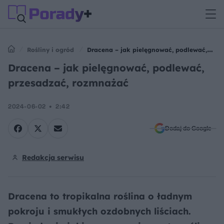
Rośliny i ogród
Dracena – jak pielęgnować, podlewać,
przesadzać, rozmnażać
Dracena – jak pielęgnować, podlewać,
przesadzać, rozmnażać
2024-06-02
2:42
Dodaj do Google
Redakcja serwisu
Dracena to tropikalna roślina o ładnym
pokroju i smukłych ozdobnych liściach.