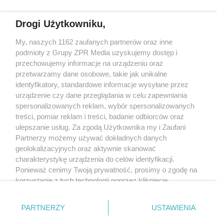
Jak zrobić kompost z liści?
Drogi Użytkowniku,
Żaden utwór zamieszczony w serwisie nie może być powielany i
My, naszych 1162 zaufanych partnerów oraz inne
rozpowszechniany lub dalej rozpowszechniany w jakikolwiek sposób
podmioty z Grupy ZPR Media uzyskujemy dostęp i
(w tym także elektroniczny lub mechaniczny) na jakimkolwiek polu
przechowujemy informacje na urządzeniu oraz
eksploatacji w jakiejkolwiek formie, włącznie z umieszczaniem w
Internecie bez pisemnej zgody właściciela praw. Jakiekolwiek użycie
przetwarzamy dane osobowe, takie jak unikalne
lub wykorzystanie utworów w całości lub w części z naruszeniem
identyfikatory, standardowe informacje wysyłane przez
prawa, tzn. bez właściwej zgody, jest zabronione pod groźbą kary i
może być ścigane prawnie.
urządzenie czy dane przeglądania w celu zapewniania
spersonalizowanych reklam, wybór spersonalizowanych
treści, pomiar reklam i treści, badanie odbiorców oraz
ulepszanie usług. Za zgodą Użytkownika my i Zaufani
Partnerzy możemy używać dokładnych danych
geolokalizacyjnych oraz aktywnie skanować
charakterystykę urządzenia do celów identyfikacji.
O nas
Ponieważ cenimy Twoją prywatność, prosimy o zgodę na
korzystanie z tych technologii poprzez kliknięcie
Informacje prawne
„Akceptuję”. Zgoda jest dobrowolna i zawsze możesz ją
Nasze serwisy
zmienić/wycofać klikając przycisk ustawień prywatności
PARTNERZY
USTAWIENIA
znajdujący się w lewym dolnym rogu strony
. Niektóre