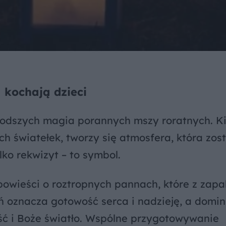
 kochają dzieci
młodszych magia porannych mszy roratnych. K
h światełek, tworzy się atmosfera, która zos
lko rekwizyt – to symbol.
ypowieści o roztropnych pannach, które z zap
 oznacza gotowość serca i nadzieję, a domi
ość i Boże światło. Wspólne przygotowywanie