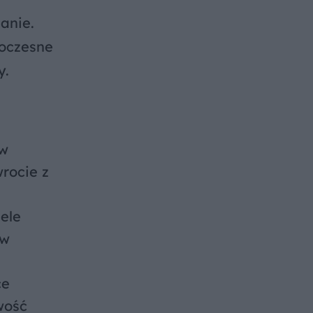
anie.
woczesne
y.
aw
rocie z
ele
 w
ce
wość