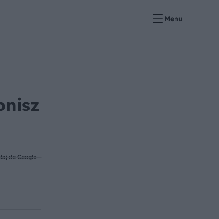
Menu
onisz
daj do Google