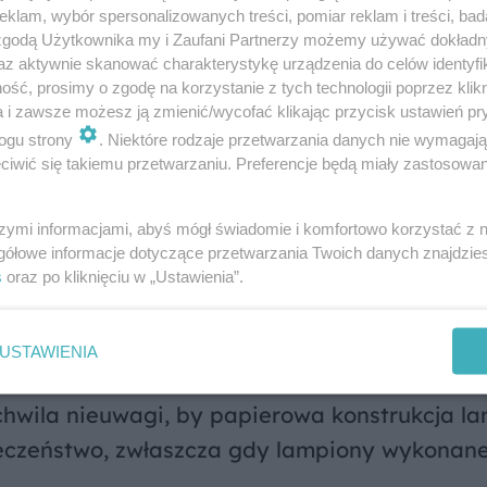
klam, wybór spersonalizowanych treści, pomiar reklam i treści, bad
 zgodą Użytkownika my i Zaufani Partnerzy możemy używać dokład
az aktywnie skanować charakterystykę urządzenia do celów identyfi
małych dzieciach? Tak zabezpiecz choinkę 
ść, prosimy o zgodę na korzystanie z tych technologii poprzez klikn
a i zawsze możesz ją zmienić/wycofać klikając przycisk ustawień pr
ogu strony
. Niektóre rodzaje przetwarzania danych nie wymagaj
iwić się takiemu przetwarzaniu. Preferencje będą miały zastosowanie
eczkę. Tego nie przewidzisz
szymi informacjami, abyś mógł świadomie i komfortowo korzystać z
gółowe informacje dotyczące przetwarzania Twoich danych znajdzi
 gdzie zaczyna się tłok w kościelnej ławce. 
s
oraz po kliknięciu w „Ustawienia”.
cę w rękach dziecka to ryzyko, którego częs
są konkretne:
USTAWIENIA
chwila nieuwagi, by papierowa konstrukcja l
pieczeństwo, zwłaszcza gdy lampiony wykonan