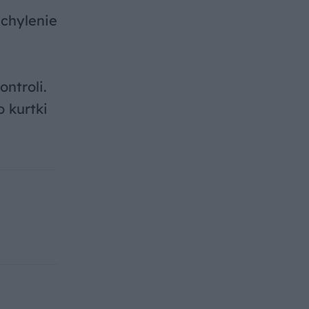
chylenie
ntroli.
o kurtki