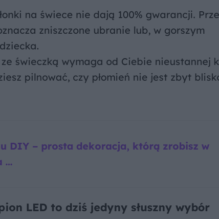
onki na świece nie dają 100% gwarancji. Prze
oznacza zniszczone ubranie lub, w gorszym
dziecka.
 ze świeczką wymaga od Ciebie nieustannej ko
iesz pilnować, czy płomień nie jest zbyt blisk
 DIY – prosta dekoracja, którą zrobisz w
a …
ion LED to dziś jedyny słuszny wybór