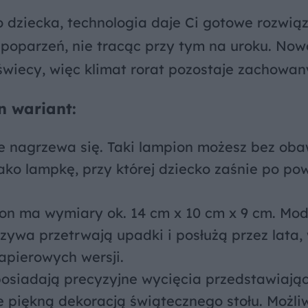
o dziecka, technologia daje Ci gotowe rozwiąz
 poparzeń, nie tracąc przy tym na uroku. No
 świecy, więc klimat rorat pozostaje zachowan
n wariant:
e nagrzewa się. Taki lampion możesz bez ob
ako lampkę, przy której dziecko zaśnie po pow
n ma wymiary ok. 14 cm x 10 cm x 9 cm. Mod
rzywa przetrwają upadki i posłużą przez lata,
apierowych wersji.
osiadają precyzyjne wycięcia przedstawiają
je piękną dekoracją świątecznego stołu. Możli