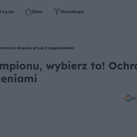
l życia
Dom
Horoskopy
chronisz dziecko przed 3 zagrożeniami
ampionu, wybierz to! Ochr
żeniami
Do