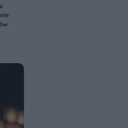
z
nie
ców