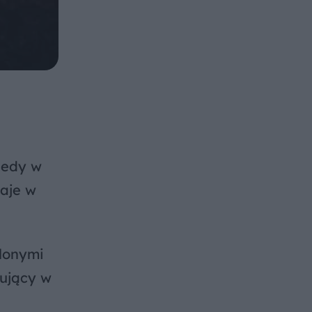
iedy w
taje w
alonymi
nujący w