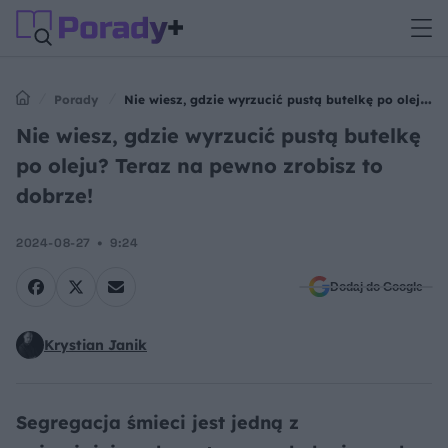
Porady
Nie wiesz, gdzie wyrzucić pustą butelkę po oleju?
Teraz na pewno zrobisz to dobrze!
Nie wiesz, gdzie wyrzucić pustą butelkę
po oleju? Teraz na pewno zrobisz to
dobrze!
2024-08-27
9:24
Dodaj do Google
Krystian Janik
Segregacja śmieci jest jedną z