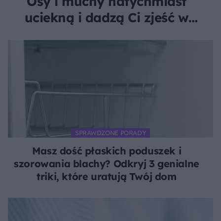
Osy i muchy natychmiast
uciekną i dadzą Ci zjeść w
spokoju
SPRAWDZONE PORADY
Masz dość płaskich poduszek i
szorowania blachy? Odkryj 3 genialne
triki, które uratują Twój dom