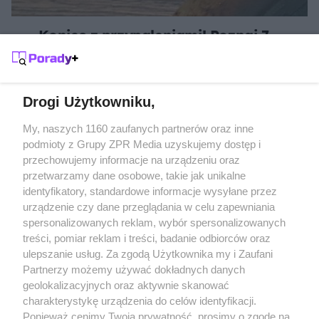
Koniec z przypaleniami! Poznaj 7
kuchennych trików, które uratują Twoje
patelnie
Drogi Użytkowniku,
Żaden utwór zamieszczony w serwisie nie może być powielany i
My, naszych 1160 zaufanych partnerów oraz inne
rozpowszechniany lub dalej rozpowszechniany w jakikolwiek sposób
podmioty z Grupy ZPR Media uzyskujemy dostęp i
(w tym także elektroniczny lub mechaniczny) na jakimkolwiek polu
przechowujemy informacje na urządzeniu oraz
eksploatacji w jakiejkolwiek formie, włącznie z umieszczaniem w
Internecie bez pisemnej zgody właściciela praw. Jakiekolwiek użycie
przetwarzamy dane osobowe, takie jak unikalne
lub wykorzystanie utworów w całości lub w części z naruszeniem
identyfikatory, standardowe informacje wysyłane przez
prawa, tzn. bez właściwej zgody, jest zabronione pod groźbą kary i
może być ścigane prawnie.
urządzenie czy dane przeglądania w celu zapewniania
spersonalizowanych reklam, wybór spersonalizowanych
treści, pomiar reklam i treści, badanie odbiorców oraz
ulepszanie usług. Za zgodą Użytkownika my i Zaufani
Partnerzy możemy używać dokładnych danych
geolokalizacyjnych oraz aktywnie skanować
charakterystykę urządzenia do celów identyfikacji.
O nas
Ponieważ cenimy Twoją prywatność, prosimy o zgodę na