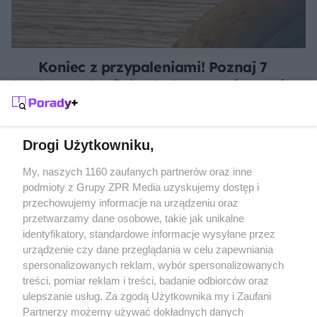
Koniec z przypaleniami! Poznaj 7
kuchennych trików, które uratują Twoje
patelnie
Drogi Użytkowniku,
Żaden utwór zamieszczony w serwisie nie może być powielany i
rozpowszechniany lub dalej rozpowszechniany w jakikolwiek
My, naszych 1160 zaufanych partnerów oraz inne
sposób (w tym także elektroniczny lub mechaniczny) na
podmioty z Grupy ZPR Media uzyskujemy dostęp i
jakimkolwiek polu eksploatacji w jakiejkolwiek formie, włącznie z
przechowujemy informacje na urządzeniu oraz
umieszczaniem w Internecie bez pisemnej zgody właściciela praw.
Jakiekolwiek użycie lub wykorzystanie utworów w całości lub w
przetwarzamy dane osobowe, takie jak unikalne
części z naruszeniem prawa, tzn. bez właściwej zgody, jest
identyfikatory, standardowe informacje wysyłane przez
zabronione pod groźbą kary i może być ścigane prawnie.
urządzenie czy dane przeglądania w celu zapewniania
spersonalizowanych reklam, wybór spersonalizowanych
treści, pomiar reklam i treści, badanie odbiorców oraz
ulepszanie usług. Za zgodą Użytkownika my i Zaufani
Partnerzy możemy używać dokładnych danych