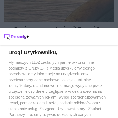
Koniec z przypaleniami! Poznaj 7
kuchennych trików, które uratują Twoje
patelnie
Drogi Użytkowniku,
My, naszych 1162 zaufanych partnerów oraz inne
Żaden utwór zamieszczony w serwisie nie może być powielany i
rozpowszechniany lub dalej rozpowszechniany w jakikolwiek
podmioty z Grupy ZPR Media uzyskujemy dostęp i
sposób (w tym także elektroniczny lub mechaniczny) na
przechowujemy informacje na urządzeniu oraz
jakimkolwiek polu eksploatacji w jakiejkolwiek formie, włącznie z
umieszczaniem w Internecie bez pisemnej zgody właściciela praw.
przetwarzamy dane osobowe, takie jak unikalne
Jakiekolwiek użycie lub wykorzystanie utworów w całości lub w
identyfikatory, standardowe informacje wysyłane przez
części z naruszeniem prawa, tzn. bez właściwej zgody, jest
urządzenie czy dane przeglądania w celu zapewniania
zabronione pod groźbą kary i może być ścigane prawnie.
spersonalizowanych reklam, wybór spersonalizowanych
treści, pomiar reklam i treści, badanie odbiorców oraz
ulepszanie usług. Za zgodą Użytkownika my i Zaufani
Partnerzy możemy używać dokładnych danych