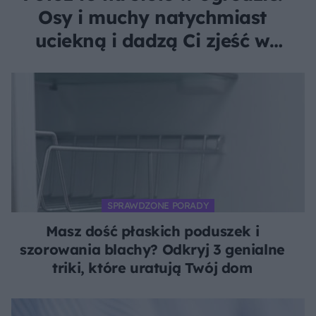
Osy i muchy natychmiast
uciekną i dadzą Ci zjeść w
spokoju
SPRAWDZONE PORADY
Masz dość płaskich poduszek i
szorowania blachy? Odkryj 3 genialne
triki, które uratują Twój dom