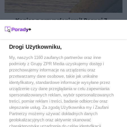
Koniec z przypaleniami! Poznaj 7
kuchennych trików, które uratują Twoje
patelnie
Drogi Użytkowniku,
Żaden utwór zamieszczony w serwisie nie może być powielany i
My, naszych 1160 zaufanych partnerów oraz inne
rozpowszechniany lub dalej rozpowszechniany w jakikolwiek sposób
podmioty z Grupy ZPR Media uzyskujemy dostęp i
(w tym także elektroniczny lub mechaniczny) na jakimkolwiek polu
przechowujemy informacje na urządzeniu oraz
eksploatacji w jakiejkolwiek formie, włącznie z umieszczaniem w
Internecie bez pisemnej zgody właściciela praw. Jakiekolwiek użycie
przetwarzamy dane osobowe, takie jak unikalne
lub wykorzystanie utworów w całości lub w części z naruszeniem
identyfikatory, standardowe informacje wysyłane przez
prawa, tzn. bez właściwej zgody, jest zabronione pod groźbą kary i
może być ścigane prawnie.
urządzenie czy dane przeglądania w celu zapewniania
spersonalizowanych reklam, wybór spersonalizowanych
treści, pomiar reklam i treści, badanie odbiorców oraz
ulepszanie usług. Za zgodą Użytkownika my i Zaufani
Partnerzy możemy używać dokładnych danych
geolokalizacyjnych oraz aktywnie skanować
charakterystykę urządzenia do celów identyfikacji.