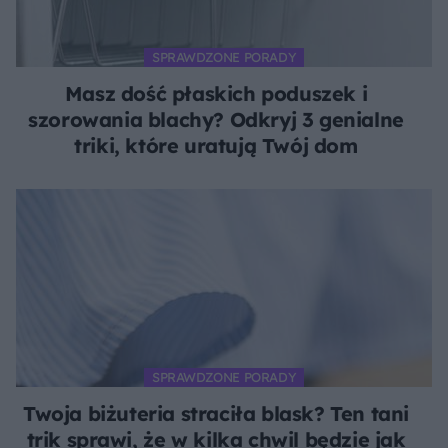
SPRAWDZONE PORADY
Masz dość płaskich poduszek i
szorowania blachy? Odkryj 3 genialne
triki, które uratują Twój dom
SPRAWDZONE PORADY
Twoja biżuteria straciła blask? Ten tani
trik sprawi, że w kilka chwil będzie jak