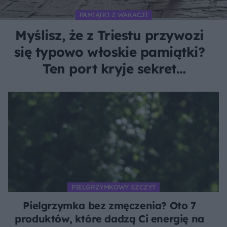
PAMIĄTKI Z WAKACJI
Myślisz, że z Triestu przywozi
się typowo włoskie pamiątki?
Ten port kryje sekret
pachnący czarnym złotem
PIELGRZYMKOWY SZCZYT
Pielgrzymka bez zmęczenia? Oto 7
produktów, które dadzą Ci energię na