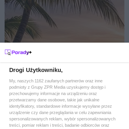
SŁOŃCE POD RĘKĄ
Gdzie na wakacje w listopadzie?
Drogi Użytkowniku,
Żaden utwór zamieszczony w serwisie nie może być powielany i
My, naszych 1162 zaufanych partnerów oraz inne
rozpowszechniany lub dalej rozpowszechniany w jakikolwiek sposób
podmioty z Grupy ZPR Media uzyskujemy dostęp i
(w tym także elektroniczny lub mechaniczny) na jakimkolwiek polu
przechowujemy informacje na urządzeniu oraz
eksploatacji w jakiejkolwiek formie, włącznie z umieszczaniem w
Internecie bez pisemnej zgody właściciela praw. Jakiekolwiek użycie
przetwarzamy dane osobowe, takie jak unikalne
lub wykorzystanie utworów w całości lub w części z naruszeniem
identyfikatory, standardowe informacje wysyłane przez
prawa, tzn. bez właściwej zgody, jest zabronione pod groźbą kary i
może być ścigane prawnie.
urządzenie czy dane przeglądania w celu zapewniania
spersonalizowanych reklam, wybór spersonalizowanych
treści, pomiar reklam i treści, badanie odbiorców oraz