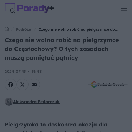
Podróże
Czego nie wolno robić na pielgrzymce do
Częstochowy? O tych zasadach muszą pamiętać pątnicy
Czego nie wolno robić na pielgrzymce
do Częstochowy? O tych zasadach
muszą pamiętać pątnicy
2024-07-15
15:48
Dodaj do Google
Aleksandra Fedorczuk
Pielgrzymka to doskonała okazja dla