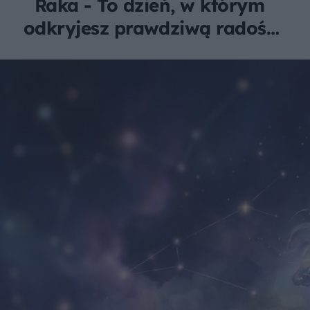
Raka - To dzień, w którym
odkryjesz prawdziwą radość
z wyrażania siebie