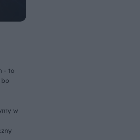
 - to
 bo
zymy w
czny