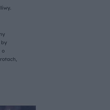
liwy.
nny
 by
 o
rotach,