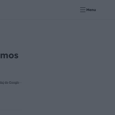
Menu
smos
daj do Google