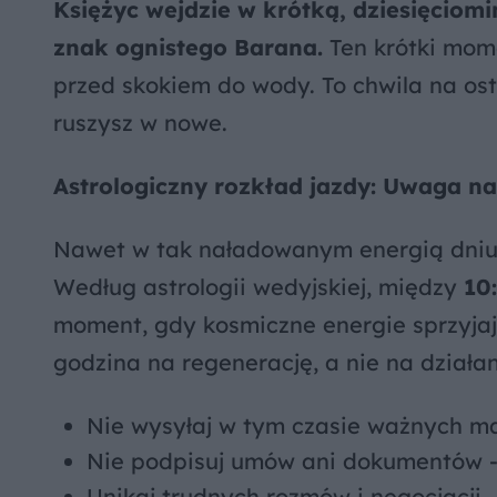
Księżyc wejdzie w krótką, dziesięciom
znak ognistego Barana.
Ten krótki mome
przed skokiem do wody. To chwila na os
ruszysz w nowe.
Astrologiczny rozkład jazdy: Uwaga na
Nawet w tak naładowanym energią dniu 
Według astrologii wedyjskiej, między
10
moment, gdy kosmiczne energie sprzyja
godzina na regenerację, a nie na działan
Nie wysyłaj w tym czasie ważnych mai
Nie podpisuj umów ani dokumentów - j
Unikaj trudnych rozmów i negocjacji – 