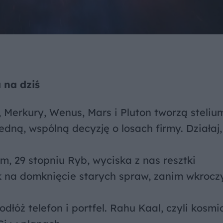
 na dziś
 Merkury, Wenus, Mars i Pluton tworzą stelium
dną, wspólną decyzję o losach firmy. Działaj,
m, 29 stopniu Ryb, wyciska z nas resztki
k na domknięcie starych spraw, zanim wkroc
odłóż telefon i portfel. Rahu Kaal, czyli kosmi