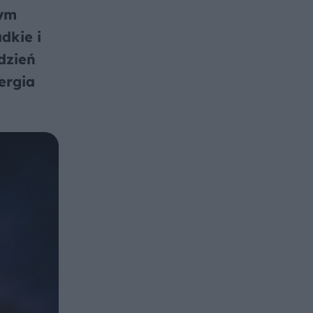
nym
dkie i
dzień
ergia