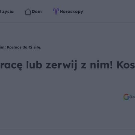
l życia
Dom
Horoskopy
im! Kosmos da Ci siłę.
racę lub zerwij z nim! Ko
Do