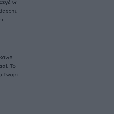
oczyć w
oddechu
em
 kawę.
aal
. To
o Twoja