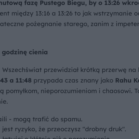
inutową fazę Pustego Biegu, by o 13:26 wkr
nt między 13:16 a 13:26 to jak wstrzymanie 
tateczne pożegnanie starego, zanim z impet
 godzinę cienia
Wszechświat przewidział krótką przerwę na
:43 a 11:48
przypada czas znany jako
Rahu K
ją pomyłkom, nieporozumieniom i chaosowi. T
ie.
li - mogą trafić do spamu.
est ryzyko, że przeoczysz "drobny druk".
łatwiej o kłótnię niż o porozumienie.