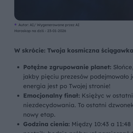
Autor: AI/ Wygenerowane przez AI
Horoskop na dziś - 23-01-2026
W skrócie: Twoja kosmiczna ściągawka
Potężne zgrupowanie planet:
Słońce,
jakby pięciu prezesów podejmowało je
energia jest po Twojej stronie!
Emocjonalny finał:
Księżyc w ostatni
niezdecydowania. To ostatni dzwone
nowy etap.
Godzina cienia:
Między 10:43 a 11:48 