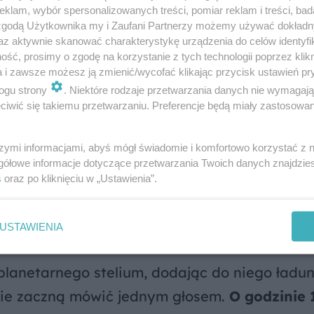
o układu jest jak prąd rzeczny - możesz z nim 
klam, wybór spersonalizowanych treści, pomiar reklam i treści, bad
 zgodą Użytkownika my i Zaufani Partnerzy możemy używać dokład
 w niekontrolowany wir. Wybór należy do Cieb
az aktywnie skanować charakterystykę urządzenia do celów identyfi
ść, prosimy o zgodę na korzystanie z tych technologii poprzez klikn
a i zawsze możesz ją zmienić/wycofać klikając przycisk ustawień pr
ogu strony
. Niektóre rodzaje przetwarzania danych nie wymagaj
 kropla w oceanie emocji
iwić się takiemu przetwarzaniu. Preferencje będą miały zastosowanie
kompas, Księżyc, znajduje się dziś w ostatni
szymi informacjami, abyś mógł świadomie i komfortowo korzystać z
 astrologii nazywamy to
stopniem anaretycz
gółowe informacje dotyczące przetwarzania Twoich danych znajdzi
s
oraz po kliknięciu w „Ustawienia”.
ż przed wielkim finałem. Emocje sięgają zenit
otach. To właśnie dziś możesz poczuć nagłe o
USTAWIENIA
, lub po prostu poczuć, że "to jest ten moment
 planetarnego stelium, dodając do niego ładu
zcie zaczną mówić jednym głosem.
O godzinie 