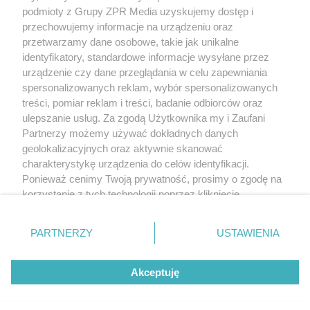
rozpowszechniany lub dalej rozpowszechniany w jakikolwiek sposób
podmioty z Grupy ZPR Media uzyskujemy dostęp i
(w tym także elektroniczny lub mechaniczny) na jakimkolwiek polu
przechowujemy informacje na urządzeniu oraz
eksploatacji w jakiejkolwiek formie, włącznie z umieszczaniem w
Internecie bez pisemnej zgody właściciela praw. Jakiekolwiek użycie
przetwarzamy dane osobowe, takie jak unikalne
lub wykorzystanie utworów w całości lub w części z naruszeniem
identyfikatory, standardowe informacje wysyłane przez
prawa, tzn. bez właściwej zgody, jest zabronione pod groźbą kary i
może być ścigane prawnie.
urządzenie czy dane przeglądania w celu zapewniania
spersonalizowanych reklam, wybór spersonalizowanych
treści, pomiar reklam i treści, badanie odbiorców oraz
ulepszanie usług. Za zgodą Użytkownika my i Zaufani
Partnerzy możemy używać dokładnych danych
geolokalizacyjnych oraz aktywnie skanować
charakterystykę urządzenia do celów identyfikacji.
O nas
Ponieważ cenimy Twoją prywatność, prosimy o zgodę na
korzystanie z tych technologii poprzez kliknięcie
Informacje prawne
„Akceptuję”. Zgoda jest dobrowolna i zawsze możesz ją
Nasze serwisy
zmienić/wycofać klikając przycisk ustawień prywatności
PARTNERZY
USTAWIENIA
znajdujący się w lewym dolnym rogu strony
. Niektóre
© 2026 Grupa ZPR Media
rodzaje przetwarzania danych nie wymagają zgody
Akceptuję
użytkownika, ale masz prawo sprzeciwić się takiemu
przetwarzaniu. Preferencje będą miały zastosowanie tylko
na tej witrynie.