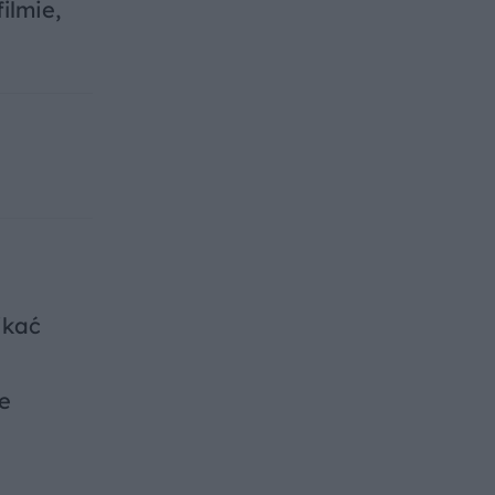
ilmie,
ikać
e