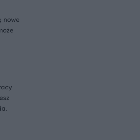
ię nowe
 może
racy
esz
ia.