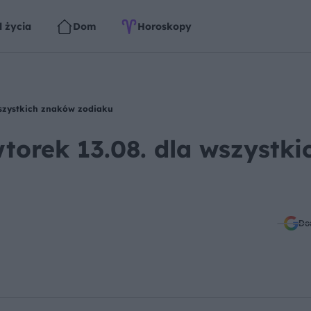
l życia
Dom
Horoskopy
wszystkich znaków zodiaku
torek 13.08. dla wszystki
Do