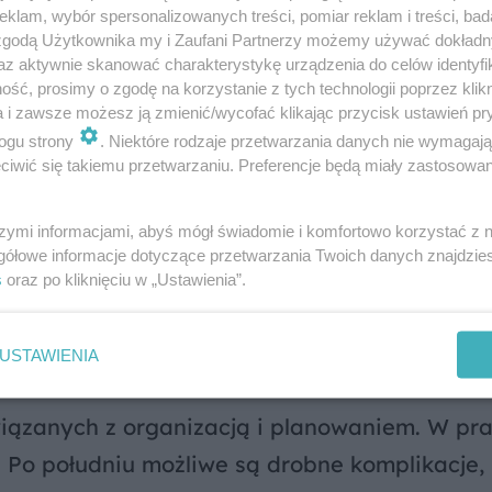
klam, wybór spersonalizowanych treści, pomiar reklam i treści, bad
 na relacjach z bliskimi. Po południu pojawi si
 zgodą Użytkownika my i Zaufani Partnerzy możemy używać dokład
ne wsparcie. Wieczór sprzyja wyciszeniu i ref
az aktywnie skanować charakterystykę urządzenia do celów identyfi
ść, prosimy o zgodę na korzystanie z tych technologii poprzez klikn
a i zawsze możesz ją zmienić/wycofać klikając przycisk ustawień pr
ogu strony
. Niektóre rodzaje przetwarzania danych nie wymagaj
iwić się takiemu przetwarzaniu. Preferencje będą miały zastosowanie
ie się w pracy, co może prowadzić do pochwa
 jednak na nadmierne obciążenie, które moż
szymi informacjami, abyś mógł świadomie i komfortowo korzystać z
gółowe informacje dotyczące przetwarzania Twoich danych znajdzi
zyja kreatywnym zajęciom, które pozwolą Ci 
s
oraz po kliknięciu w „Ustawienia”.
 Wieczorem spędź czas z rodziną lub przyjaci
USTAWIENIA
iązanych z organizacją i planowaniem. W pr
. Po południu możliwe są drobne komplikacje, 