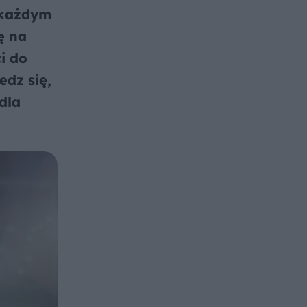
 każdym
ę na
i do
dz się,
dla