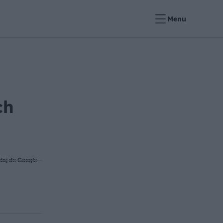
Menu
ch
daj do Google