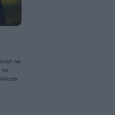
iczyć na
k na
Wieczór