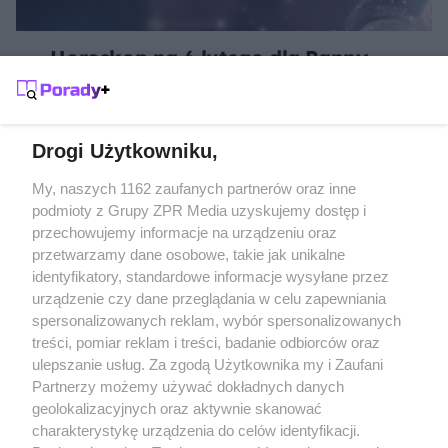
Horoskop na 6 lutego dla Panny -
Otwórz się na współpracę i zabezpiecz
swój świat
Drogi Użytkowniku,
Żaden utwór zamieszczony w serwisie nie może być powielany i
My, naszych 1162 zaufanych partnerów oraz inne
rozpowszechniany lub dalej rozpowszechniany w jakikolwiek sposób
podmioty z Grupy ZPR Media uzyskujemy dostęp i
(w tym także elektroniczny lub mechaniczny) na jakimkolwiek polu
przechowujemy informacje na urządzeniu oraz
eksploatacji w jakiejkolwiek formie, włącznie z umieszczaniem w
Internecie bez pisemnej zgody właściciela praw. Jakiekolwiek użycie
przetwarzamy dane osobowe, takie jak unikalne
lub wykorzystanie utworów w całości lub w części z naruszeniem
identyfikatory, standardowe informacje wysyłane przez
prawa, tzn. bez właściwej zgody, jest zabronione pod groźbą kary i
może być ścigane prawnie.
urządzenie czy dane przeglądania w celu zapewniania
spersonalizowanych reklam, wybór spersonalizowanych
treści, pomiar reklam i treści, badanie odbiorców oraz
ulepszanie usług. Za zgodą Użytkownika my i Zaufani
Partnerzy możemy używać dokładnych danych
geolokalizacyjnych oraz aktywnie skanować
charakterystykę urządzenia do celów identyfikacji.
O nas