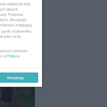
anie odbiorców oraz
nych danych
kacji. Ponieważ
ięcie „Akceptuję”.
ywatności znajdujący
ą zgody użytkownika,
 tylko na tej
 latem
je
 naszych serwisów
dują
esz w
Polityce
jnym
Akceptuję