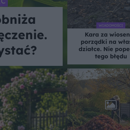
EĆ
obniża
WIADOMOŚCI
ęczenie.
Kara za wiose
porządki na wła
ystać?
działce. Nie pope
tego błędu