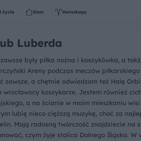
l życia
Dom
Horoskopy
ub Luberda
zawsze były piłka nożna i koszykówka, a takż
arczyński Areny podczas meczów piłkarskiego
ć zawsze, a chętnie odwiedzam też Halę Orbit
am wrocławscy koszykarze. Jestem również ci
jskiego, a na ścianie w moim mieszkaniu wisi
tym lubię nieco cięższą muzykę, choć za najle
n. Moją radosną twórczość znajdziecie na s
jonować, czym żyje stolica Dolnego Śląska. W