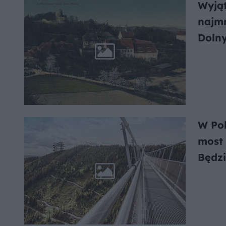
Wyją
najm
Dolny
zame
W Pol
most 
Będz
metr