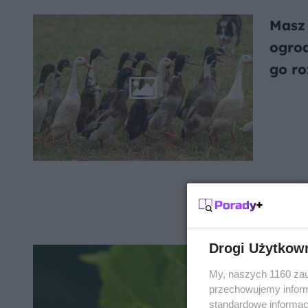
Masz
ogrod
go ro
Rośli
Drogi Użytkow
My, naszych 1160 zau
przechowujemy informa
standardowe informac