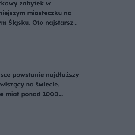
tkowy zabytek w
niejszym miasteczku na
m Śląsku. Oto najstarszy
k w Polsce
sce powstanie najdłuższy
wiszący na świecie.
ie miał ponad 1000
ów długości