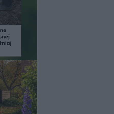
nne
snej
łniaj