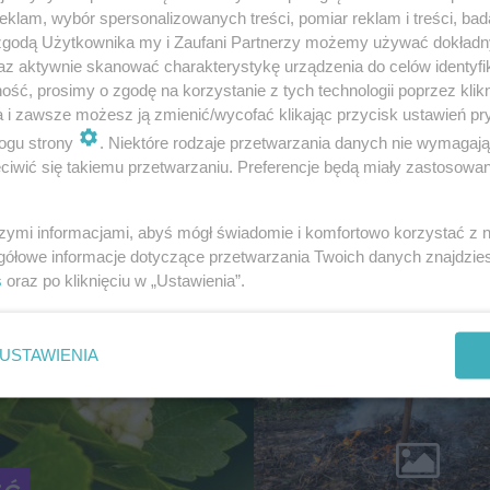
klam, wybór spersonalizowanych treści, pomiar reklam i treści, bad
 zgodą Użytkownika my i Zaufani Partnerzy możemy używać dokład
az aktywnie skanować charakterystykę urządzenia do celów identyfi
ść, prosimy o zgodę na korzystanie z tych technologii poprzez klikn
a i zawsze możesz ją zmienić/wycofać klikając przycisk ustawień pr
ogu strony
. Niektóre rodzaje przetwarzania danych nie wymagaj
iwić się takiemu przetwarzaniu. Preferencje będą miały zastosowanie
Tylko jedno cięcie
sprawi, że Two
szymi informacjami, abyś mógł świadomie i komfortowo korzystać z
porzeczki eksplo
gółowe informacje dotyczące przetwarzania Twoich danych znajdzi
owocami w kole
s
oraz po kliknięciu w „Ustawienia”.
sezonie
USTAWIENIA