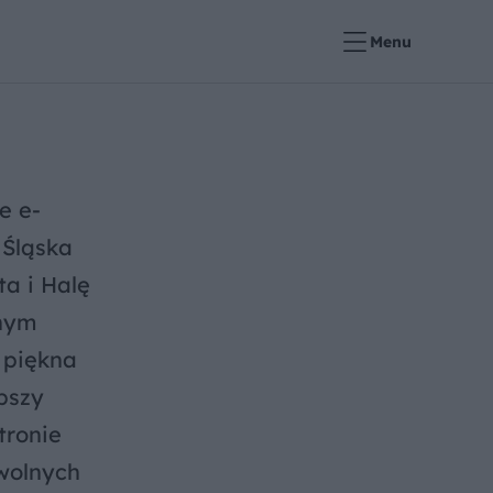
Menu
e e-
 Śląska
a i Halę
chym
 piękna
pszy
tronie
 wolnych