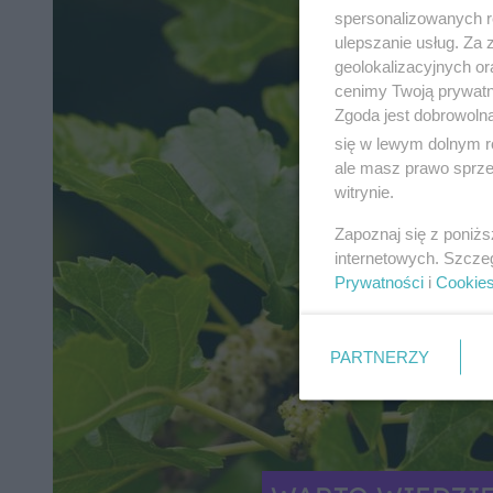
spersonalizowanych re
ulepszanie usług. Za
geolokalizacyjnych or
cenimy Twoją prywatno
Zgoda jest dobrowoln
się w lewym dolnym r
ale masz prawo sprzec
witrynie.
Zapoznaj się z poniż
internetowych. Szcze
Prywatności
i
Cookie
PARTNERZY