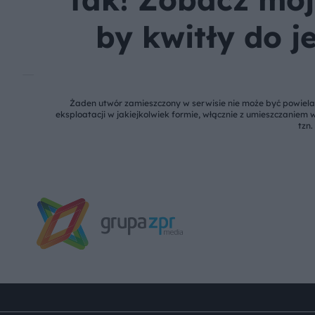
by kwitły do je
były zdro
Żaden utwór zamieszczony w serwisie nie może być powielan
eksploatacji w jakiejkolwiek formie, włącznie z umieszczaniem 
tzn.