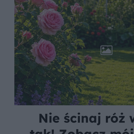
Nie ścinaj róż 
tak! Zobacz mój