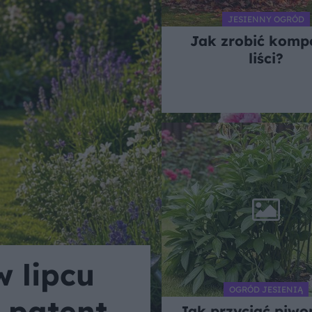
JESIENNY OGRÓD
Jak zrobić kompo
liści?
w lipcu
OGRÓD JESIENIĄ
 patent,
Jak przyciąć piwo