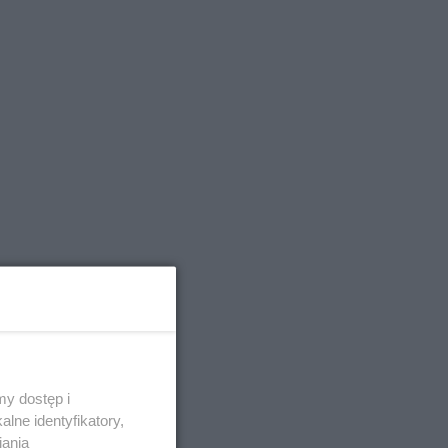
y dostęp i
lne identyfikatory,
iania