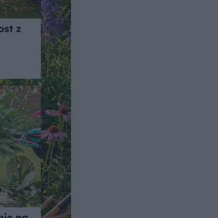
st z
nie na