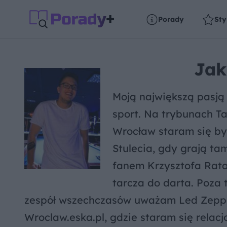
Porady
Sty
Jak
Moją największą pasją 
sport. Na trybunach T
Wrocław staram się by
Stulecia, gdy grają t
fanem Krzysztofa Rata
tarcza do darta. Poza 
zespół wszechczasów uważam Led Zeppeli
Wroclaw.eska.pl, gdzie staram się relac