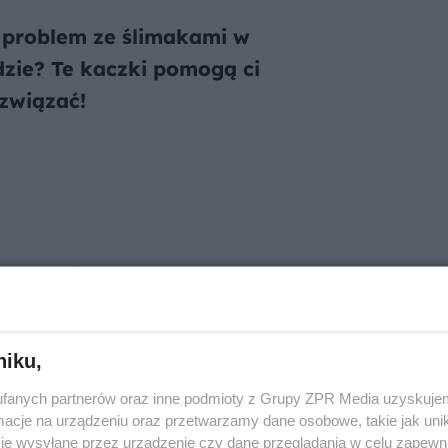
 problem ze ślimakami w
zie? Te kaczki pomogą ci
związać!
ny i ogród:
niku,
fanych partnerów oraz inne podmioty z Grupy ZPR Media uzyskujem
cje na urządzeniu oraz przetwarzamy dane osobowe, takie jak unika
je wysyłane przez urządzenie czy dane przeglądania w celu zapewn