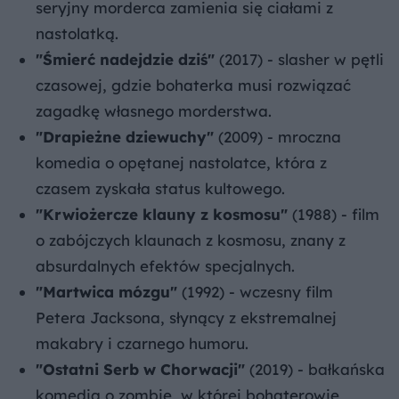
seryjny morderca zamienia się ciałami z
nastolatką.
"Śmierć nadejdzie dziś"
(2017) - slasher w pętli
czasowej, gdzie bohaterka musi rozwiązać
zagadkę własnego morderstwa.
"Drapieżne dziewuchy"
(2009) - mroczna
komedia o opętanej nastolatce, która z
czasem zyskała status kultowego.
"Krwiożercze klauny z kosmosu"
(1988) - film
o zabójczych klaunach z kosmosu, znany z
absurdalnych efektów specjalnych.
"Martwica mózgu"
(1992) - wczesny film
Petera Jacksona, słynący z ekstremalnej
makabry i czarnego humoru.
"Ostatni Serb w Chorwacji"
(2019) - bałkańska
komedia o zombie, w której bohaterowie