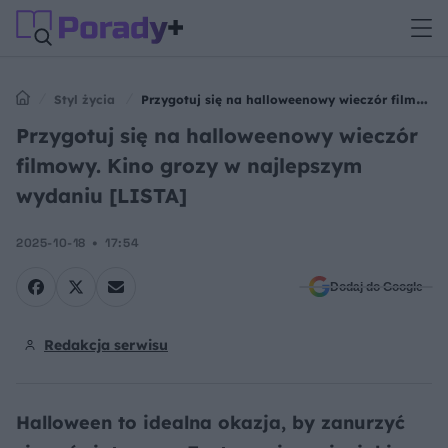
Styl życia
Przygotuj się na halloweenowy wieczór filmowy.
Kino grozy w najlepszym wydaniu [LISTA]
Przygotuj się na halloweenowy wieczór
filmowy. Kino grozy w najlepszym
wydaniu [LISTA]
2025-10-18
17:54
Dodaj do Google
Redakcja serwisu
Halloween to idealna okazja, by zanurzyć