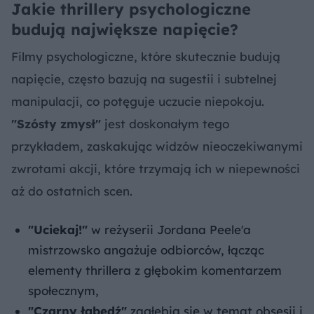
Jakie thrillery psychologiczne
budują największe napięcie?
Filmy psychologiczne, które skutecznie budują
napięcie, często bazują na sugestii i subtelnej
manipulacji, co potęguje uczucie niepokoju.
"Szósty zmysł"
jest doskonałym tego
przykładem, zaskakując widzów nieoczekiwanymi
zwrotami akcji, które trzymają ich w niepewności
aż do ostatnich scen.
"Uciekaj!"
w reżyserii Jordana Peele'a
mistrzowsko angażuje odbiorców, łącząc
elementy thrillera z głębokim komentarzem
społecznym,
"Czarny łabędź"
zagłębia się w temat obsesji i