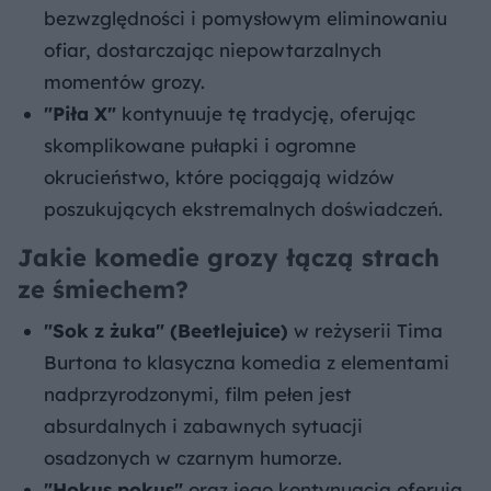
bezwzględności i pomysłowym eliminowaniu
ofiar, dostarczając niepowtarzalnych
momentów grozy.
"Piła X"
kontynuuje tę tradycję, oferując
skomplikowane pułapki i ogromne
okrucieństwo, które pociągają widzów
poszukujących ekstremalnych doświadczeń.
Jakie komedie grozy łączą strach
ze śmiechem?
"Sok z żuka" (Beetlejuice)
w reżyserii Tima
Burtona to klasyczna komedia z elementami
nadprzyrodzonymi, film pełen jest
absurdalnych i zabawnych sytuacji
osadzonych w czarnym humorze.
"Hokus pokus"
oraz jego kontynuacja oferują