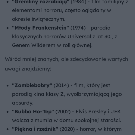
"Gremliny rozrabiają"
(1984) - film familijny z
elementami horroru, często oglądany w
okresie świątecznym.
"Młody Frankenstein"
(1974) - parodia
klasycznych horrorów Universal z lat 30., z
Genem Wilderem w roli głównej.
Wśród mniej znanych, ale zdecydowanie wartych
uwagi znajdziemy:
"Zombiebobry"
(2014) - film, który jest
parodią kina klasy Z, wyolbrzymiającą jego
absurdy.
"Bubba Ho-Tep"
(2002) - Elvis Presley i JFK
walczą z mumią w domu spokojnej starości.
"Piękna i rzeźnik"
(2020) - horror, w którym