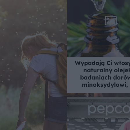
Wypadają Ci włos
naturalny oleje
badaniach doró
minoksydylowi,
drażniących sku