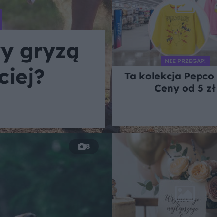
y gryzą
NIE PRZEGAP!
ciej?
Ta kolekcja Pepco t
Ceny od 5 zł
8