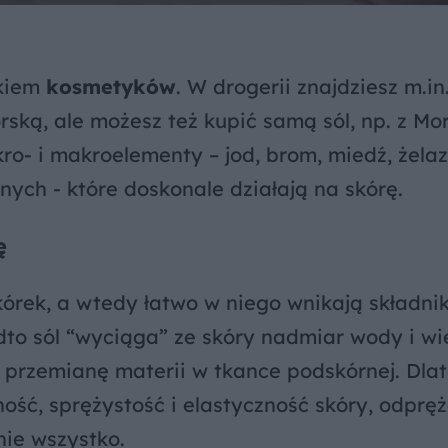
kiem
kosmetyków
. W drogerii znajdziesz m.in
rską, ale możesz też kupić samą sól, np. z Mo
o- i makroelementy – jod, brom, miedź, żelaz
nych - które doskonale działają na skórę.
ę
órek, a wtedy łatwo w niego wnikają składnik
to sól “wyciąga” ze skóry nadmiar wody i wi
a przemianę materii w tkance podskórnej. Dla
ość, sprężystość i elastyczność skóry, odpręż
nie wszystko.