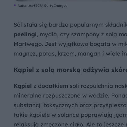
Autor: zsv3207/ Getty Images
Sól stała się bardzo popularnym składni
peelingi
, mydła, czy szampony z solą mo
Martwego. Jest wyjątkowo bogata w mikr
magnez, potas, krzem, mangan i wiele in
Kąpiel z solą morską odżywia skór
Kąpiel
z dodatkiem soli rozpulchnia nask
mineralne rozpuszczone w wodzie. Ponad
substancji toksycznych oraz przyśpiesz
takie kąpiele w solance poprawiają jędrn
relaksują zmęczone ciało. Ale to jeszcze 