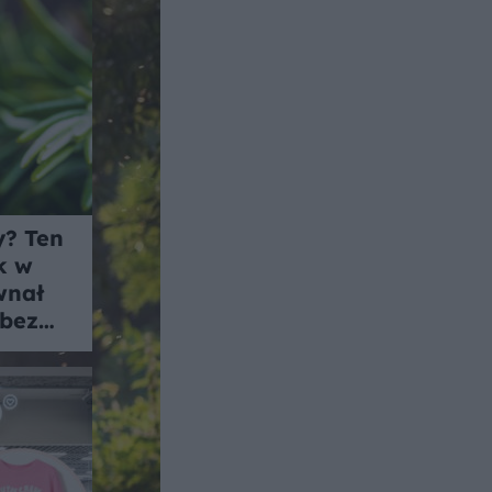
y? Ten
k w
wnał
 bez
tków!