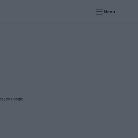
Menu
daj do Google