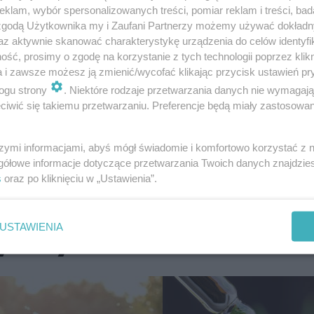
i swoim przeciwzapalnym i nawilżającym
klam, wybór spersonalizowanych treści, pomiar reklam i treści, bad
 zgodą Użytkownika my i Zaufani Partnerzy możemy używać dokład
ają łagodzić zmiany skórne, redukując swędz
az aktywnie skanować charakterystykę urządzenia do celów identyfi
ść, prosimy o zgodę na korzystanie z tych technologii poprzez klikn
a i zawsze możesz ją zmienić/wycofać klikając przycisk ustawień pr
ogu strony
. Niektóre rodzaje przetwarzania danych nie wymagaj
 i wzmacnia jego barierę ochronną, co jest 
iwić się takiemu przetwarzaniu. Preferencje będą miały zastosowanie
mi schorzeniami skóry. Stosowanie produktów 
ć cenny element terapii wspomagającej, przy
szymi informacjami, abyś mógł świadomie i komfortowo korzystać z
gółowe informacje dotyczące przetwarzania Twoich danych znajdzi
ów.
s
oraz po kliknięciu w „Ustawienia”.
yl życia:
USTAWIENIA