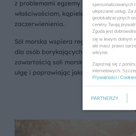
z problemami egzemy i łuszczycy. Dzięk
spersonalizowanych re
ulepszanie usług. Za
właściwościom, kąpiele solankowe pomag
geolokalizacyjnych or
zaczerwienienia.
cenimy Twoją prywatno
Zgoda jest dobrowoln
się w lewym dolnym r
Sól morska wspiera regenerację naskórka
ale masz prawo sprzec
dla osób borykających się z przewlekły
witrynie.
zawartością soli morskiej może stanowi
Zapoznaj się z poniż
internetowych. Szcze
ulgę i poprawiając jakość życia pacjent
Prywatności
i
Cookie
St
PARTNERZY