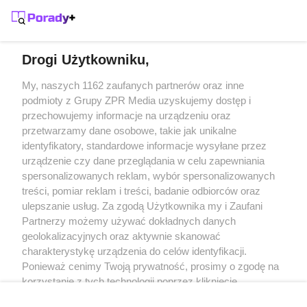
Wolne od szkoły w Halloween? Decyzja
dyrektora może zaskoczyć
Drogi Użytkowniku,
Żaden utwór zamieszczony w serwisie nie może być powielany i
My, naszych 1162 zaufanych partnerów oraz inne
rozpowszechniany lub dalej rozpowszechniany w jakikolwiek sposób
podmioty z Grupy ZPR Media uzyskujemy dostęp i
(w tym także elektroniczny lub mechaniczny) na jakimkolwiek polu
przechowujemy informacje na urządzeniu oraz
eksploatacji w jakiejkolwiek formie, włącznie z umieszczaniem w
Internecie bez pisemnej zgody właściciela praw. Jakiekolwiek użycie
przetwarzamy dane osobowe, takie jak unikalne
lub wykorzystanie utworów w całości lub w części z naruszeniem
identyfikatory, standardowe informacje wysyłane przez
prawa, tzn. bez właściwej zgody, jest zabronione pod groźbą kary i
może być ścigane prawnie.
urządzenie czy dane przeglądania w celu zapewniania
spersonalizowanych reklam, wybór spersonalizowanych
treści, pomiar reklam i treści, badanie odbiorców oraz
ulepszanie usług. Za zgodą Użytkownika my i Zaufani
Partnerzy możemy używać dokładnych danych
geolokalizacyjnych oraz aktywnie skanować
charakterystykę urządzenia do celów identyfikacji.
O nas
Ponieważ cenimy Twoją prywatność, prosimy o zgodę na
korzystanie z tych technologii poprzez kliknięcie
Informacje prawne
„Akceptuję”. Zgoda jest dobrowolna i zawsze możesz ją