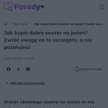
Styl życia
Jak kupić dobry sweter na jesień? Zwróć uwagę
na te szczegóły, a nie pożałujesz
Jak kupić dobry sweter na jesień?
Zwróć uwagę na te szczegóły, a nie
pożałujesz
2024-09-03
7:08
Dodaj do Google
Mikołaj Czerniawski
Wybór idealnego swetra na jesień to nie