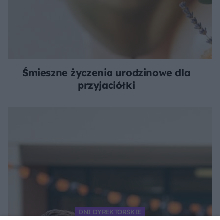
Śmieszne życzenia urodzinowe dla
przyjaciółki
DNI DYREKTORSKIE