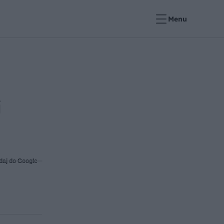
Menu
i
daj do Google