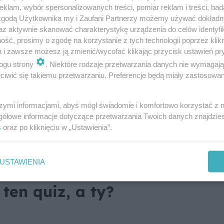
klam, wybór spersonalizowanych treści, pomiar reklam i treści, bad
 zgodą Użytkownika my i Zaufani Partnerzy możemy używać dokład
ony z geranium (pelargonii) jest szczególnie 
az aktywnie skanować charakterystykę urządzenia do celów identyfi
e znajdują zastosowanie w kosmetykach. Posia
ść, prosimy o zgodę na korzystanie z tych technologii poprzez klikn
a i zawsze możesz ją zmienić/wycofać klikając przycisk ustawień pr
ryjne i przeciwgrzybicze, co sprawia, że jest
ogu strony
. Niektóre rodzaje przetwarzania danych nie wymagaj
gnacji skóry trądzikowej. Działa również jak
iwić się takiemu przetwarzaniu. Preferencje będą miały zastosowanie
u równowagi skóry tłustej. Dzięki swoim
eranium wspomaga odnowę komórkową, co jest
szymi informacjami, abyś mógł świadomie i komfortowo korzystać z
gółowe informacje dotyczące przetwarzania Twoich danych znajdzi
mniejsza widoczność zmarszczek, poprawia ela
s
oraz po kliknięciu w „Ustawienia”.
przyjemny, kwiatowy zapach dodaje kosmetyko
ać stres i poprawiać nastrój.
USTAWIENIA
ten quiz, a ty?