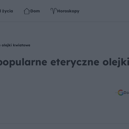
l życia
Dom
Horoskopy
e olejki kwiatowe
popularne eteryczne olejk
Do