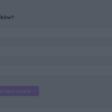
ników?
astępne pytanie