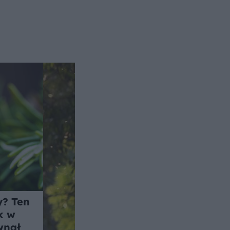
y? Ten
k w
wnał