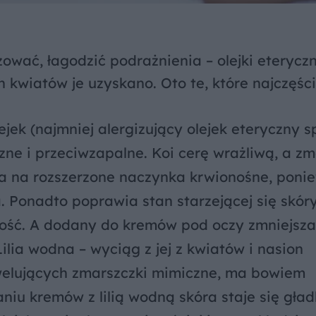
ować, łagodzić podrażnienia – olejki eterycz
ch kwiatów je uzyskano. Oto te, które najczęści
lejek (najmniej alergizujący olejek eteryczny 
zne i przeciwzapalne. Koi cerę wrażliwą, a z
ywa na rozszerzone naczynka krwionośne, poni
. Ponadto poprawia stan starzejącej się skóry
rność. A dodany do kremów pod oczy zmniejsza
ilia wodna – wyciąg z jej
z kwiatów i nasion
welujących zmarszczki mimiczne, ma bowiem
niu kremów z lilią wodną skóra staje się gład