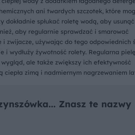
i ciepłej wody z dodatkiem łagodnego deterge
emicznych ani twardych szczotek, które mo
ży dokładnie spłukać roletę wodą, aby usunąć
wnież, aby regularnie sprawdzać i smarować
e i zwijacze, używając do tego odpowiednich
e i wydłuży żywotność rolety. Regularna piel
h wygląd, ale także zwiększy ich efektywność
atą ciepła zimą i nadmiernym nagrzewaniem la
zynszówka... Znasz te nazwy