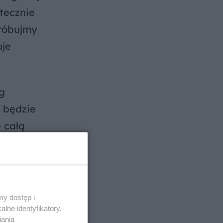
atecznie
próbujmy
uje
g
e będzie
 całą
ętą do
y dostęp i
lne identyfikatory,
e wolno
iania