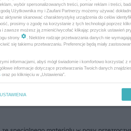
klam, wybór spersonalizowanych treści, pomiar reklam i treści, bad
em materiału i pognieceniem tkaniny.
 zgodą Użytkownika my i Zaufani Partnerzy możemy używać dokład
az aktywnie skanować charakterystykę urządzenia do celów identyfi
ść, prosimy o zgodę na korzystanie z tych technologii poprzez klikn
a i zawsze możesz ją zmienić/wycofać klikając przycisk ustawień pr
ogu strony
. Niektóre rodzaje przetwarzania danych nie wymagaj
. Ponieważ wykonuje się je z tkanin zasłonowy
iwić się takiemu przetwarzaniu. Preferencje będą miały zastosowanie
na mokro lub w pralni chemicznej.
szymi informacjami, abyś mógł świadomie i komfortowo korzystać z
taż i upranie materiału nawet w pralce. Pier
gółowe informacje dotyczące przetwarzania Twoich danych znajdzi
s
oraz po kliknięciu w „Ustawienia”.
nych, bez wirowania. Należy używać odpowie
ducenta w zależności od rodzaju tkaniny.
Rol
USTAWIENIA
rozłożonej.
 ze specjalnego materiału w pasy przezroczys