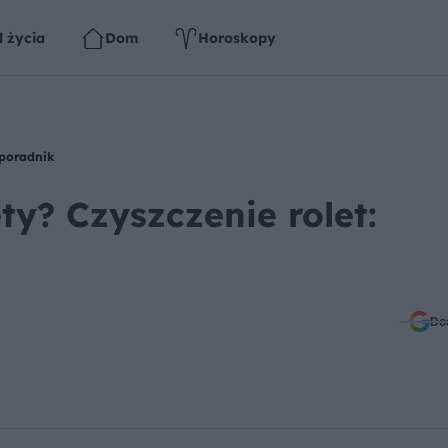
l życia
Dom
Horoskopy
 poradnik
ty? Czyszczenie rolet:
Do