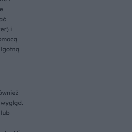
ie
rać
er) i
pomocą
ilgotną
również
 wygląd.
 lub