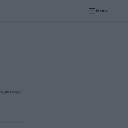
Menu
daj do Google