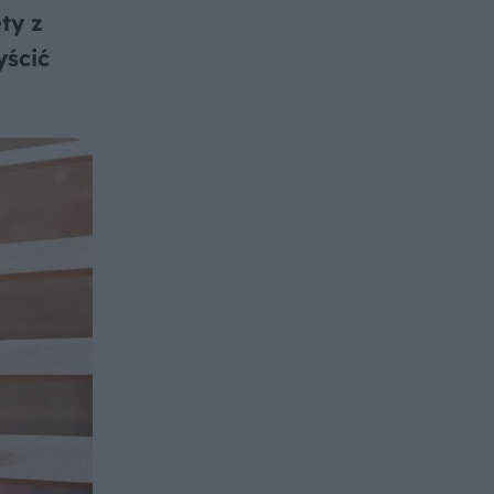
ty z
yścić