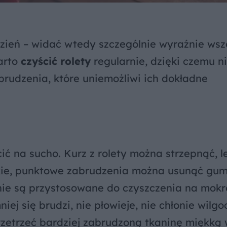
dzień – widać wtedy szczególnie wyraźnie wsz
arto
czyścić rolety
regularnie, dzięki czemu n
rudzenia, które uniemożliwi ich dokładne
ić na sucho. Kurz z rolety można strzepnąć, l
kie, punktowe zabrudzenia można usunąć gu
 nie są przystosowane do czyszczenia na mokr
iej się brudzi, nie płowieje, nie chłonie wilgoc
zetrzeć bardziej zabrudzoną tkaninę miękką 