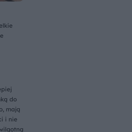
elkie
ie
epiej
mką do
o, mają
i i nie
wilgotną