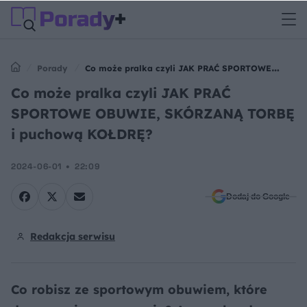
Porady
Co może pralka czyli JAK PRAĆ SPORTOWE
OBUWIE, SKÓRZANĄ TORBĘ i puchową KOŁDRĘ?
Co może pralka czyli JAK PRAĆ
SPORTOWE OBUWIE, SKÓRZANĄ TORBĘ
i puchową KOŁDRĘ?
2024-06-01
22:09
Dodaj do Google
Redakcja serwisu
Co robisz ze sportowym obuwiem, które