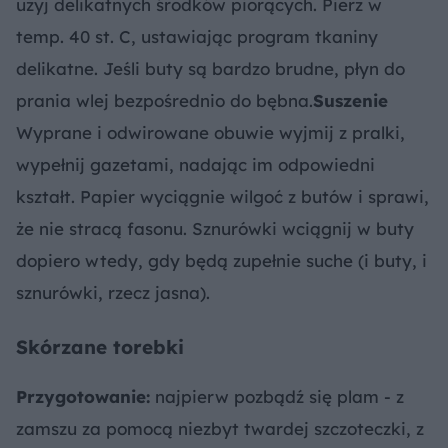
użyj delikatnych środków piorących. Pierz w
temp. 40 st. C, ustawiając program tkaniny
delikatne. Jeśli buty są bardzo brudne, płyn do
prania wlej bezpośrednio do bębna.
Suszenie
Wyprane i odwirowane obuwie wyjmij z pralki,
wypełnij gazetami, nadając im odpowiedni
kształt. Papier wyciągnie wilgoć z butów i sprawi,
że nie stracą fasonu. Sznurówki wciągnij w buty
dopiero wtedy, gdy będą zupełnie suche (i buty, i
sznurówki, rzecz jasna).
Skórzane torebki
Przygotowanie:
najpierw pozbądź się plam - z
zamszu za pomocą niezbyt twardej szczoteczki, z