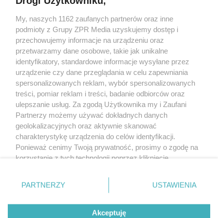
Drogi Użytkowniku,
Żaden utwór zamieszczony w serwisie nie może być powielany i
My, naszych 1162 zaufanych partnerów oraz inne
rozpowszechniany lub dalej rozpowszechniany w jakikolwiek sposób
podmioty z Grupy ZPR Media uzyskujemy dostęp i
(w tym także elektroniczny lub mechaniczny) na jakimkolwiek polu
przechowujemy informacje na urządzeniu oraz
eksploatacji w jakiejkolwiek formie, włącznie z umieszczaniem w
Internecie bez pisemnej zgody właściciela praw. Jakiekolwiek użycie
przetwarzamy dane osobowe, takie jak unikalne
lub wykorzystanie utworów w całości lub w części z naruszeniem
identyfikatory, standardowe informacje wysyłane przez
prawa, tzn. bez właściwej zgody, jest zabronione pod groźbą kary i
może być ścigane prawnie.
urządzenie czy dane przeglądania w celu zapewniania
spersonalizowanych reklam, wybór spersonalizowanych
treści, pomiar reklam i treści, badanie odbiorców oraz
ulepszanie usług. Za zgodą Użytkownika my i Zaufani
Partnerzy możemy używać dokładnych danych
geolokalizacyjnych oraz aktywnie skanować
charakterystykę urządzenia do celów identyfikacji.
O nas
Ponieważ cenimy Twoją prywatność, prosimy o zgodę na
korzystanie z tych technologii poprzez kliknięcie
Informacje prawne
„Akceptuję”. Zgoda jest dobrowolna i zawsze możesz ją
Nasze serwisy
zmienić/wycofać klikając przycisk ustawień prywatności
PARTNERZY
USTAWIENIA
znajdujący się w lewym dolnym rogu strony
. Niektóre
© 2026 Grupa ZPR Media
rodzaje przetwarzania danych nie wymagają zgody
Akceptuję
użytkownika, ale masz prawo sprzeciwić się takiemu