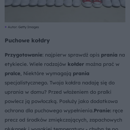
Autor: Getty Images
Puchowe kołdry
Przygotowanie
: najpierw sprawdź opis
prania
na
etykiecie. Wiele rodzajów
kołder
można prać w
pralce
, Niektóre wymagają
prania
specjalistycznego. Twoja kołdra nadaję się do
uprania w domu? Przed włożeniem do pralki
powlecz ją powłoczką. Posłuży jako dodatkowa
ochrona dla puchowego wypełnienia.
Pranie:
ręce
precz od środków zmiękczających, zapachowych
płukanek i wysokiej temperatury - chyba że po