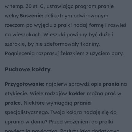
w temp. 30 st. C, ustawiając program pranie
wełny.
Suszenie:
delikatnym odwirowanym
rzeczom po wyjęciu z pralki nadaj formę i rozwieś
na wieszakach. Wieszaki powinny być duże i
szerokie, by nie zdeformowały tkaniny.
Pogniecenia rozprasuj żelazkiem z użyciem pary.
Puchowe kołdry
Przygotowanie
: najpierw sprawdź opis
prania
na
etykiecie. Wiele rodzajów
kołder
można prać w
pralce
, Niektóre wymagają
prania
specjalistycznego. Twoja kołdra nadaję się do
uprania w domu? Przed włożeniem do pralki
powlecz ją powłoczką. Posłuży jako dodatkowa