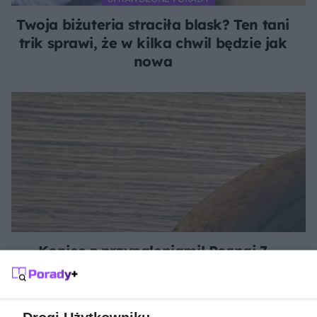
Twoja biżuteria straciła blask? Ten tani
trik sprawi, że w kilka chwil będzie jak
nowa
Koniec z przypaleniami! Poznaj 7
kuchennych trików, które uratują Twoje
patelnie