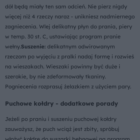
dół będą miały ten sam odcień. Nie pierz nigdy
więcej niż 4 rzeczy naraz - unikniesz nadmiernego
zagniecenia. Wlej delikatny płyn do prania, piery
w temp. 30 st. C, ustawiając program pranie
wełny.
Suszenie:
delikatnym odwirowanym
rzeczom po wyjęciu z pralki nadaj formę i rozwieś
na wieszakach. Wieszaki powinny być duże i
szerokie, by nie zdeformowały tkaniny.
Pogniecenia rozprasuj żelazkiem z użyciem pary.
Puchowe kołdry - dodatkowe porady
Jeżeli po praniu i suszeniu puchowej kołdry
zauważysz, że puch wciąż jest zbity, spróbuj
włożyć kołdrę do suszarki bębnowej na program