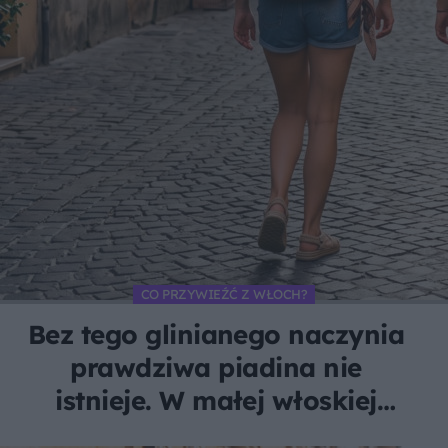
CO PRZYWIEŹĆ Z WŁOCH?
Bez tego glinianego naczynia
prawdziwa piadina nie
istnieje. W małej włoskiej
wiosce robi je tylko jedna