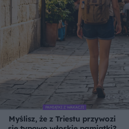
PAMIĄTKI Z WAKACJI
Myślisz, że z Triestu przywozi
się typowo włoskie pamiątki?