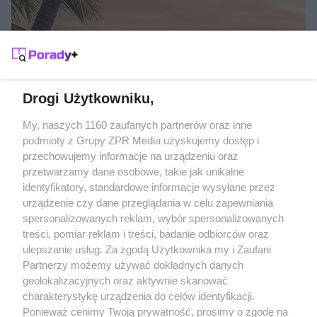
SŁOŃCE POD RĘKĄ
Gdzie na wakacje w listopadzie?
Drogi Użytkowniku,
Żaden utwór zamieszczony w serwisie nie może być powielany i
My, naszych 1160 zaufanych partnerów oraz inne
rozpowszechniany lub dalej rozpowszechniany w jakikolwiek sposób
podmioty z Grupy ZPR Media uzyskujemy dostęp i
(w tym także elektroniczny lub mechaniczny) na jakimkolwiek polu
przechowujemy informacje na urządzeniu oraz
eksploatacji w jakiejkolwiek formie, włącznie z umieszczaniem w
Internecie bez pisemnej zgody właściciela praw. Jakiekolwiek użycie
przetwarzamy dane osobowe, takie jak unikalne
lub wykorzystanie utworów w całości lub w części z naruszeniem
identyfikatory, standardowe informacje wysyłane przez
prawa, tzn. bez właściwej zgody, jest zabronione pod groźbą kary i
może być ścigane prawnie.
urządzenie czy dane przeglądania w celu zapewniania
spersonalizowanych reklam, wybór spersonalizowanych
treści, pomiar reklam i treści, badanie odbiorców oraz
ulepszanie usług. Za zgodą Użytkownika my i Zaufani
Partnerzy możemy używać dokładnych danych
geolokalizacyjnych oraz aktywnie skanować
charakterystykę urządzenia do celów identyfikacji.
O nas
Ponieważ cenimy Twoją prywatność, prosimy o zgodę na