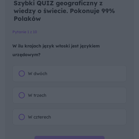
Szybki QUIZ geograficzny z
wiedzy o świecie. Pokonuje 99%
Polaków
Pytanie 1 z 10
W ilu krajach język włoski jest językiem
urzędowym?
W dwóch
W trzech
W czterech