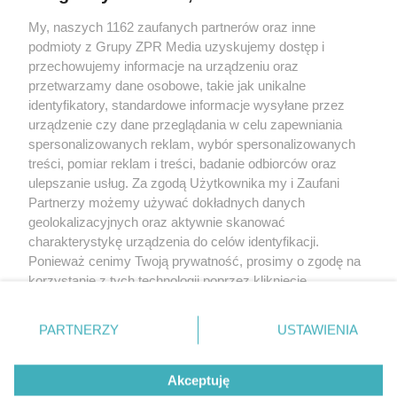
Żaden utwór zamieszczony w serwisie nie może być powielany i
My, naszych 1162 zaufanych partnerów oraz inne
rozpowszechniany lub dalej rozpowszechniany w jakikolwiek sposób
podmioty z Grupy ZPR Media uzyskujemy dostęp i
(w tym także elektroniczny lub mechaniczny) na jakimkolwiek polu
przechowujemy informacje na urządzeniu oraz
eksploatacji w jakiejkolwiek formie, włącznie z umieszczaniem w
Internecie bez pisemnej zgody właściciela praw. Jakiekolwiek użycie
przetwarzamy dane osobowe, takie jak unikalne
lub wykorzystanie utworów w całości lub w części z naruszeniem
identyfikatory, standardowe informacje wysyłane przez
prawa, tzn. bez właściwej zgody, jest zabronione pod groźbą kary i
może być ścigane prawnie.
urządzenie czy dane przeglądania w celu zapewniania
spersonalizowanych reklam, wybór spersonalizowanych
treści, pomiar reklam i treści, badanie odbiorców oraz
ulepszanie usług. Za zgodą Użytkownika my i Zaufani
Partnerzy możemy używać dokładnych danych
geolokalizacyjnych oraz aktywnie skanować
charakterystykę urządzenia do celów identyfikacji.
O nas
Ponieważ cenimy Twoją prywatność, prosimy o zgodę na
korzystanie z tych technologii poprzez kliknięcie
Informacje prawne
„Akceptuję”. Zgoda jest dobrowolna i zawsze możesz ją
Nasze serwisy
zmienić/wycofać klikając przycisk ustawień prywatności
PARTNERZY
USTAWIENIA
znajdujący się w lewym dolnym rogu strony
. Niektóre
© 2026 Grupa ZPR Media
rodzaje przetwarzania danych nie wymagają zgody
Akceptuję
użytkownika, ale masz prawo sprzeciwić się takiemu