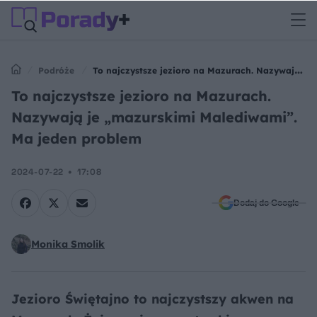
Podróże
To najczystsze jezioro na Mazurach. Nazywają je
„mazurskimi Malediwami”. Ma jeden problem
To najczystsze jezioro na Mazurach.
Nazywają je „mazurskimi Malediwami”.
Ma jeden problem
2024-07-22
17:08
Dodaj do Google
Monika Smolik
Jezioro Świętajno to najczystszy akwen na