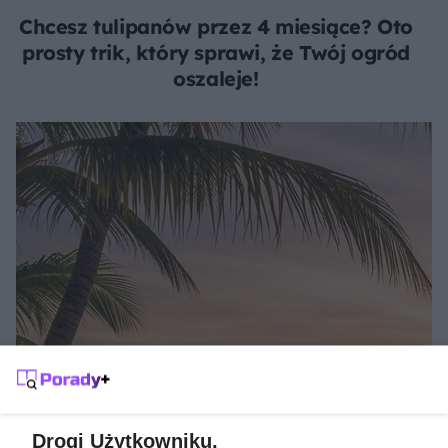
Chcesz tulipanów przez 4 miesiące? Oto
prosty trik, który sprawi, że Twój ogród
oszaleje!
SŁOŃCE POD RĘKĄ
Gdzie na wakacje w listopadzie?
Drogi Użytkowniku,