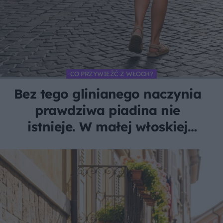
CO PRZYWIEŹĆ Z WŁOCH?
Bez tego glinianego naczynia
prawdziwa piadina nie
istnieje. W małej włoskiej
wiosce robi je tylko jedna
rodzina