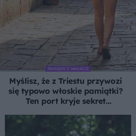
PAMIĄTKI Z WAKACJI
Myślisz, że z Triestu przywozi
się typowo włoskie pamiątki?
Ten port kryje sekret
pachnący czarnym złotem